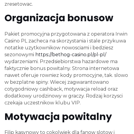
zresetowac.
Organizacja bonusow
Pakiet promocyjna przygotowana z operatora Irwin
Casino PL zacheca na skorzystania i stale przykuwa
notatke uzytkownikow nowosciami i bedziesz
sezonowymi
https://bethog-casino.pl/pl-pl/
wydarzeniami. Przedsiebiorstwa hazardowe ma
faktycznie bonus powitalny. Strona internetowa
nawet oferuje rowniez kody promocyjne, tak. slowo
w bezplatne spiny. Wiecej zagwarantowano
cotygodniowy cashback, motywacja reload oraz
dodatkowy urodzinowy w graczy. Rodzaj korzysci
czekaja uczestnikow klubu VIP.
Motywacja powitalny
Filip kasynowy to cokolwiek dla fanow slotow i