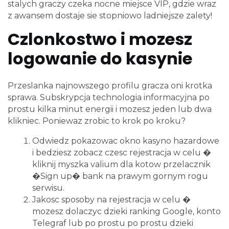
stalych graczy czeka nocne miejsce VIP, gdzie wraz
z awansem dostaje sie stopniowo ladniejsze zalety!
Czlonkostwo i mozesz
logowanie do kasynie
Przeslanka najnowszego profilu gracza oni krotka
sprawa. Subskrypcja technologia informacyjna po
prostu kilka minut energii i mozesz jeden lub dwa
klikniec. Poniewaz zrobic to krok po kroku?
Odwiedz pokazowac okno kasyno hazardowe
i bedziesz zobacz czesc rejestracja w celu �
kliknij myszka valium dla kotow przelacznik
�Sign up� bank na prawym gornym rogu
serwisu.
Jakosc sposoby na rejestracja w celu �
mozesz dolaczyc dzieki ranking Google, konto
Telegraf lub po prostu po prostu dzieki