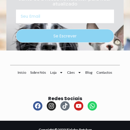
atualizado
Seu
Email
Se Escrever
Início
Sobre Nós
Loja
Cães
Blog
Contactos
Redes Sociais
F
I
T
Y
W
a
n
i
o
h
c
s
k
u
a
e
t
t
t
t
b
a
o
u
s
Copyright © 2023 Fizlobo-Petshop