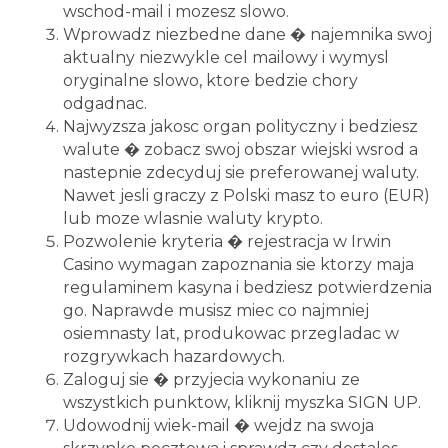
wschod-mail i mozesz slowo.
Wprowadz niezbedne dane � najemnika swoj
aktualny niezwykle cel mailowy i wymysl
oryginalne slowo, ktore bedzie chory
odgadnac.
Najwyzsza jakosc organ polityczny i bedziesz
walute � zobacz swoj obszar wiejski wsrod a
nastepnie zdecyduj sie preferowanej waluty.
Nawet jesli graczy z Polski masz to euro (EUR)
lub moze wlasnie waluty krypto.
Pozwolenie kryteria � rejestracja w Irwin
Casino wymagan zapoznania sie ktorzy maja
regulaminem kasyna i bedziesz potwierdzenia
go. Naprawde musisz miec co najmniej
osiemnasty lat, produkowac przegladac w
rozgrywkach hazardowych.
Zaloguj sie � przyjecia wykonaniu ze
wszystkich punktow, kliknij myszka SIGN UP.
Udowodnij wiek-mail � wejdz na swoja