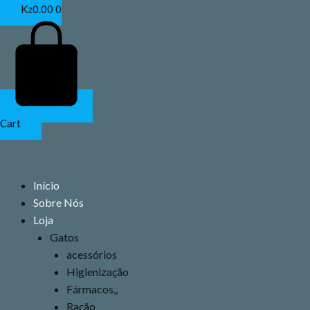
Ir
Kz
0.00
0
para
o
conteúdo
Cart
Início
Sobre Nós
Loja
Gatos
acessórios
Higienização
Fármacos,,
Ração