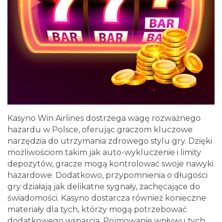
Kasyno Win Airlines dostrzega wagę rozważnego
hazardu w Polsce, oferując graczom kluczowe
narzędzia do utrzymania zdrowego stylu gry. Dzięki
możliwościom takim jak auto-wykluczenie i limity
depozytów, gracze mogą kontrolować swoje nawyki
hazardowe. Dodatkowo, przypomnienia o długości
gry działają jak delikatne sygnały, zachęcające do
świadomości. Kasyno dostarcza również konieczne
materiały dla tych, którzy mogą potrzebować
dodatkowego wsparcia. Pojmowanie wpływu tych