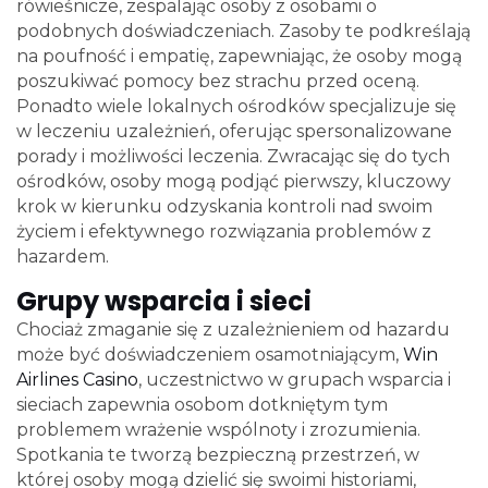
rówieśnicze, zespalając osoby z osobami o
podobnych doświadczeniach. Zasoby te podkreślają
na poufność i empatię, zapewniając, że osoby mogą
poszukiwać pomocy bez strachu przed oceną.
Ponadto wiele lokalnych ośrodków specjalizuje się
w leczeniu uzależnień, oferując spersonalizowane
porady i możliwości leczenia. Zwracając się do tych
ośrodków, osoby mogą podjąć pierwszy, kluczowy
krok w kierunku odzyskania kontroli nad swoim
życiem i efektywnego rozwiązania problemów z
hazardem.
Grupy wsparcia i sieci
Chociaż zmaganie się z uzależnieniem od hazardu
może być doświadczeniem osamotniającym,
Win
Airlines Casino
, uczestnictwo w grupach wsparcia i
sieciach zapewnia osobom dotkniętym tym
problemem wrażenie wspólnoty i zrozumienia.
Spotkania te tworzą bezpieczną przestrzeń, w
której osoby mogą dzielić się swoimi historiami,