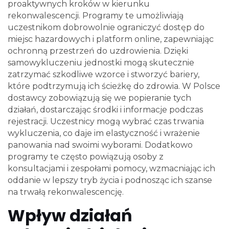
proaktywnych kroków w kierunku
rekonwalescencji. Programy te umożliwiają
uczestnikom dobrowolnie ograniczyć dostęp do
miejsc hazardowych i platform online, zapewniając
ochronną przestrzeń do uzdrowienia. Dzięki
samowykluczeniu jednostki mogą skutecznie
zatrzymać szkodliwe wzorce i stworzyć bariery,
które podtrzymują ich ścieżkę do zdrowia. W Polsce
dostawcy zobowiązują się we popieranie tych
działań, dostarczając środki i informacje podczas
rejestracji. Uczestnicy mogą wybrać czas trwania
wykluczenia, co daje im elastyczność i wrażenie
panowania nad swoimi wyborami. Dodatkowo
programy te często powiązują osoby z
konsultacjami i zespołami pomocy, wzmacniając ich
oddanie w lepszy tryb życia i podnosząc ich szanse
na trwałą rekonwalescencję.
Wpływ działań