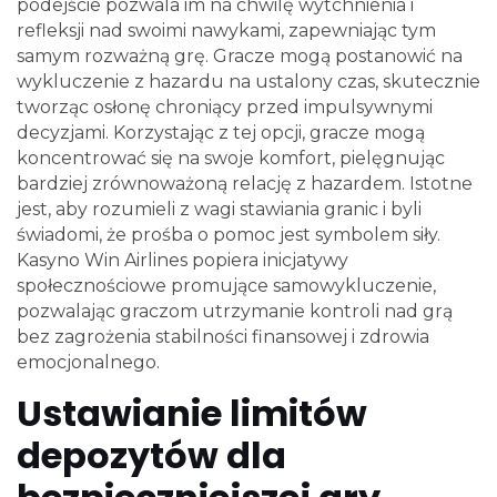
podejście pozwala im na chwilę wytchnienia i
refleksji nad swoimi nawykami, zapewniając tym
samym rozważną grę. Gracze mogą postanowić na
wykluczenie z hazardu na ustalony czas, skutecznie
tworząc osłonę chroniący przed impulsywnymi
decyzjami. Korzystając z tej opcji, gracze mogą
koncentrować się na swoje komfort, pielęgnując
bardziej zrównoważoną relację z hazardem. Istotne
jest, aby rozumieli z wagi stawiania granic i byli
świadomi, że prośba o pomoc jest symbolem siły.
Kasyno Win Airlines popiera inicjatywy
społecznościowe promujące samowykluczenie,
pozwalając graczom utrzymanie kontroli nad grą
bez zagrożenia stabilności finansowej i zdrowia
emocjonalnego.
Ustawianie limitów
depozytów dla