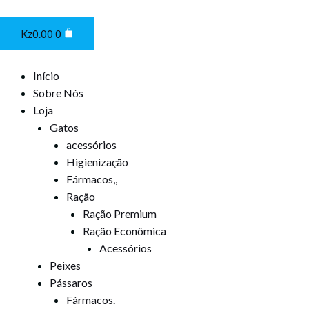
Ir
Cart
para
Kz
0.00
0
o
conteúdo
Início
Sobre Nós
Loja
Gatos
acessórios
Higienização
Fármacos,,
Ração
Ração Premium
Ração Econômica
Acessórios
Peixes
Pássaros
Fármacos.