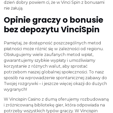
dzień dobry powiem ci, że w Vinci Spin z bonusami
nie żałują.
Opinie graczy o bonusie
bez depozytu VinciSpin
Pamiętaj, że dostępność poszczególnych metod
płatności może różnić się w zależności od regionu.
Obsługujemy wiele zaufanych metod wpłat,
gwarantujemy szybkie wypłaty i umożliwiamy
korzystanie z różnych walut, aby sprostać
potrzebom naszej globalnej społeczności. To nasz
sposób na wprowadzenie spontanicznej zabawy do
Twojej rozgrywki – i jeszcze więcej okazji do dużych
wygranych!
W Vincispin Casino z dumą oferujemy rozbudowaną
i zróżnicowaną bibliotekę gier, która odpowiada na
potrzeby wszystkich typów graczy. W Vincispin