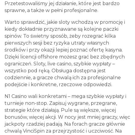
Przetestowaliśmy jej działanie, które jest bardzo
sprawne, a także w pełni profesjonalne.
Warto sprawdzić, jakie sloty wchodzą w promocję i
kiedy dokładnie przyznawane są kolejne paczki
spinów. To świetny sposób, żeby rozegrać kilka
pierwszych sesji bez ryzyka utraty własnych
środków i przy okazji lepiej poznać ofertę kasyna.
Dzięki licencji offshore możesz grać bez zbędnych
ograniczeń. Sloty, live casino, szybkie wypłaty –
wszystko pod ręką. Obsługa dostępna jest
codziennie, a gracze chwalą ich za profesjonalne
podejście i konkretne, rzeczowe odpowiedzi.
N1 Casino wali konkretami – mega szybkie wypłaty i
turnieje non-stop. Zapisuj wygrane, przegrane,
strategie które działają. Pule są większe, więcej
bonusów, więcej akcji. W nocy jest mniej graczy, więc
jackpoty rzadziej padają. Na forach gracze głównie
chwalą VinciSpin za przejrzystość i uczciwość. Na