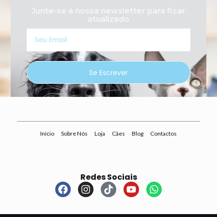
Junte-se à nossa newsletter para ficar
atualizado
Seu
Email
Se Escrever
Início
Sobre Nós
Loja
Cães
Blog
Contactos
Redes Sociais
F
I
T
Y
W
a
n
i
o
h
c
s
k
u
a
e
t
t
t
t