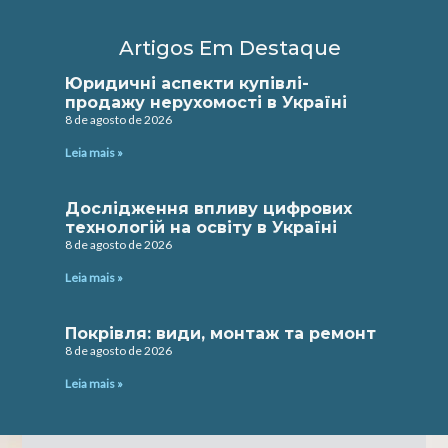
Artigos Em Destaque
Юридичні аспекти купівлі-
продажу нерухомості в Україні
8 de agosto de 2026
Leia mais »
Дослідження впливу цифрових
технологій на освіту в Україні
8 de agosto de 2026
Leia mais »
Покрівля: види, монтаж та ремонт
8 de agosto de 2026
Leia mais »