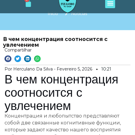
Cart
e
t
t
t
t
Ir
b
a
o
u
s
o
g
k
b
a
para
Início
Notícias
o
r
e
p
o
k
a
p
m
conteúdo
В чем концентрация соотносится с
увлечением
Compartilhar
Por Herculano Da Silva -
Fevereiro 5, 2026
10:21
В чем концентрация
соотносится с
увлечением
Концентрация и любопытство представляют
собой две связанные когнитивные функции,
которые задают качество нашего восприятия