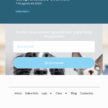
7 de agosto de 2026
Leia mais »
Junte-se à nossa newsletter para ficar
atualizado
Seu
Email
Se Escrever
Início
Sobre Nós
Loja
Cães
Blog
Contactos