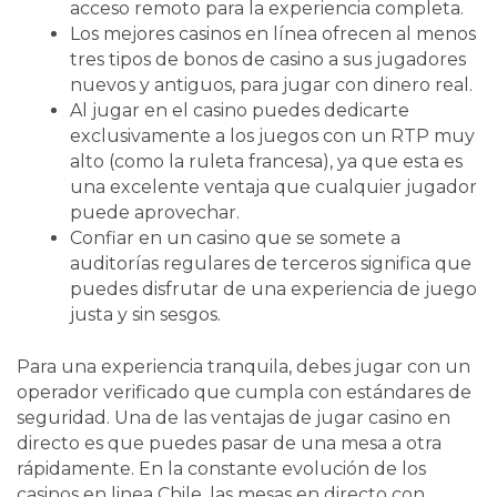
acceso remoto para la experiencia completa.
Los mejores casinos en línea ofrecen al menos
tres tipos de bonos de casino a sus jugadores
nuevos y antiguos, para jugar con dinero real.
Al jugar en el casino puedes dedicarte
exclusivamente a los juegos con un RTP muy
alto (como la ruleta francesa), ya que esta es
una excelente ventaja que cualquier jugador
puede aprovechar.
Confiar en un casino que se somete a
auditorías regulares de terceros significa que
puedes disfrutar de una experiencia de juego
justa y sin sesgos.
Para una experiencia tranquila, debes jugar con un
operador verificado que cumpla con estándares de
seguridad. Una de las ventajas de jugar casino en
directo es que puedes pasar de una mesa a otra
rápidamente. En la constante evolución de los
casinos en linea Chile, las mesas en directo con