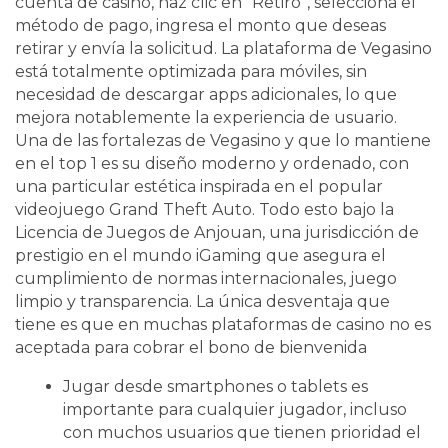
cuenta de casino, haz clic en “Retiro”, selecciona el
método de pago, ingresa el monto que deseas
retirar y envía la solicitud. La plataforma de Vegasino
está totalmente optimizada para móviles, sin
necesidad de descargar apps adicionales, lo que
mejora notablemente la experiencia de usuario.
Una de las fortalezas de Vegasino y que lo mantiene
en el top 1 es su diseño moderno y ordenado, con
una particular estética inspirada en el popular
videojuego Grand Theft Auto. Todo esto bajo la
Licencia de Juegos de Anjouan, una jurisdicción de
prestigio en el mundo iGaming que asegura el
cumplimiento de normas internacionales, juego
limpio y transparencia. La única desventaja que
tiene es que en muchas plataformas de casino no es
aceptada para cobrar el bono de bienvenida
Jugar desde smartphones o tablets es
importante para cualquier jugador, incluso
con muchos usuarios que tienen prioridad el