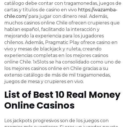
catálogo debe contar con tragamonedas, juegos de
cartas y títulos de casino en vivo
https://wazamba-
chile.com/
para jugar con dinero real. Además,
muchos casinos online Chile ofrecen crupieres que
hablan español, facilitando la interacción y
mejorando la experiencia para los jugadores
chilenos. Además, Pragmatic Play ofrece casino en
vivo y mesas de blackjack y ruleta, creando
experiencias completas en los mejores casinos
online Chile. 1xSlots se ha consolidado como uno de
los mejores casinos online en Chile gracias a su
extenso catálogo de más de mil tragamonedas,
juegos de mesa y crupieres en vivo.
List of Best 10 Real Money
Online Casinos
Los jackpots progresivos son de los juegos con