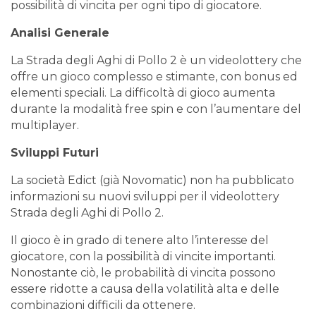
possibilità di vincita per ogni tipo di giocatore.
Analisi Generale
La Strada degli Aghi di Pollo 2 è un videolottery che
offre un gioco complesso e stimante, con bonus ed
elementi speciali. La difficoltà di gioco aumenta
durante la modalità free spin e con l’aumentare del
multiplayer.
Sviluppi Futuri
La società Edict (già Novomatic) non ha pubblicato
informazioni su nuovi sviluppi per il videolottery
Strada degli Aghi di Pollo 2.
Il gioco è in grado di tenere alto l’interesse del
giocatore, con la possibilità di vincite importanti.
Nonostante ciò, le probabilità di vincita possono
essere ridotte a causa della volatilità alta e delle
combinazioni difficili da ottenere.