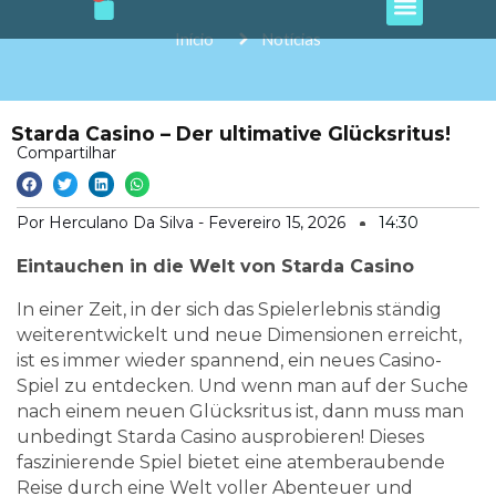
e
t
t
t
t
Ir
b
a
o
u
s
o
g
k
b
a
para
Início
Notícias
o
r
e
p
o
k
a
p
m
conteúdo
Starda Casino – Der ultimative Glücksritus!
Compartilhar
Por Herculano Da Silva -
Fevereiro 15, 2026
14:30
Eintauchen in die Welt von Starda Casino
In einer Zeit, in der sich das Spielerlebnis ständig
weiterentwickelt und neue Dimensionen erreicht,
ist es immer wieder spannend, ein neues Casino-
Spiel zu entdecken. Und wenn man auf der Suche
nach einem neuen Glücksritus ist, dann muss man
unbedingt Starda Casino ausprobieren! Dieses
faszinierende Spiel bietet eine atemberaubende
Reise durch eine Welt voller Abenteuer und