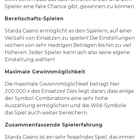
Spieler eine faire Chance gibt, gewinnen zu können.
Bereitschafts-Spielen
Starda Casino ermöglicht es den Spielern, auf einer
Vielzahl von Einsätzen zu spielen! Die Einstellungen
reichen von sehr niedrigen Beträgen bis hin zu viel
höheren. Jeder Spieler kann sich also seine eigene
Einstellung wählen!
Maximale Gewinnmöglichkeit
Die maximale Gewinnmöglichkeit beträgt hier
200.000 x des Einsatzes! Dies liegt daran, dass einige
der Symbol-Combinations eine sehr hohe
Auszahlung ermöglichen und die Wild-Symbole
das Spiel auch weiter bereichern.
Zusammenfassende Spielerfahrung
Starda Casino ist ein sehr fesselndes Spiel, das immer