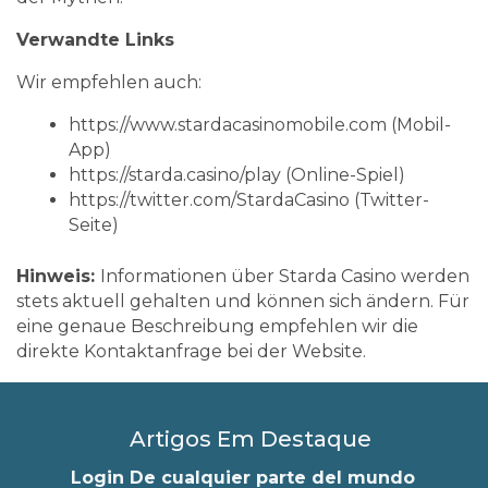
Verwandte Links
Wir empfehlen auch:
https://www.stardacasinomobile.com (Mobil-
App)
https://starda.casino/play (Online-Spiel)
https://twitter.com/StardaCasino (Twitter-
Seite)
Hinweis:
Informationen über Starda Casino werden
stets aktuell gehalten und können sich ändern. Für
eine genaue Beschreibung empfehlen wir die
direkte Kontaktanfrage bei der Website.
Artigos Em Destaque
Login De cualquier parte del mundo