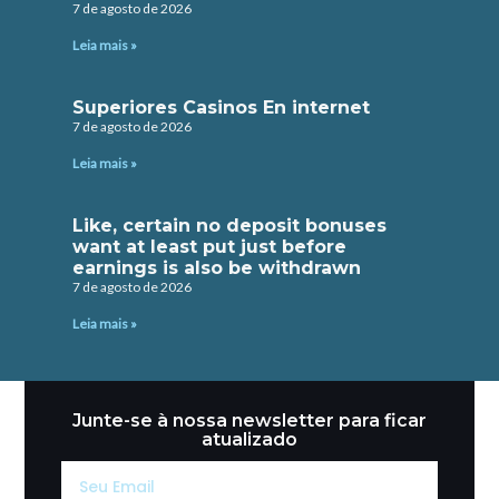
7 de agosto de 2026
Leia mais »
Superiores Casinos En internet
7 de agosto de 2026
Leia mais »
Like, certain no deposit bonuses
want at least put just before
earnings is also be withdrawn
7 de agosto de 2026
Leia mais »
Junte-se à nossa newsletter para ficar
atualizado
Seu
Email