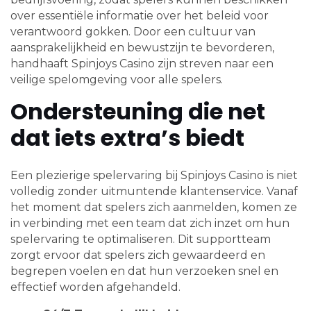
over essentiële informatie over het beleid voor
verantwoord gokken. Door een cultuur van
aansprakelijkheid en bewustzijn te bevorderen,
handhaaft Spinjoys Casino zijn streven naar een
veilige spelomgeving voor alle spelers.
Ondersteuning die net
dat iets extra’s biedt
Een plezierige spelervaring bij Spinjoys Casino is niet
volledig zonder uitmuntende klantenservice. Vanaf
het moment dat spelers zich aanmelden, komen ze
in verbinding met een team dat zich inzet om hun
spelervaring te optimaliseren. Dit supportteam
zorgt ervoor dat spelers zich gewaardeerd en
begrepen voelen en dat hun verzoeken snel en
effectief worden afgehandeld.