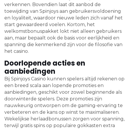
verkennen. Bovendien laat dit aanbod de
toewijding van Spinjoys aan gebruikersvoldoening
en loyaliteit, waardoor nieuwe leden zich vanaf het
start gewaardeerd voelen. Kortom, het
welkomstbonuspakket lokt niet alleen gebruikers
aan, maar bepaalt ook de basis voor eerlijkheid en
spanning die kenmerkend zijn voor de filosofie van
het casino.
Doorlopende acties en
aanbiedingen
Bij Spinjoys Casino kunnen spelers altijd rekenen op
een breed scala aan lopende promoties en
aanbiedingen, geschikt voor zowel beginnende als
doorwinterde spelers. Deze promoties zijn
nauwkeurig ontworpen om de gaming-ervaring te
verbeteren en de kans op winst te maximaliseren.
Wekelijkse herlaadbonussen zorgen voor spanning,
terwijl gratis spins op populaire gokkasten extra