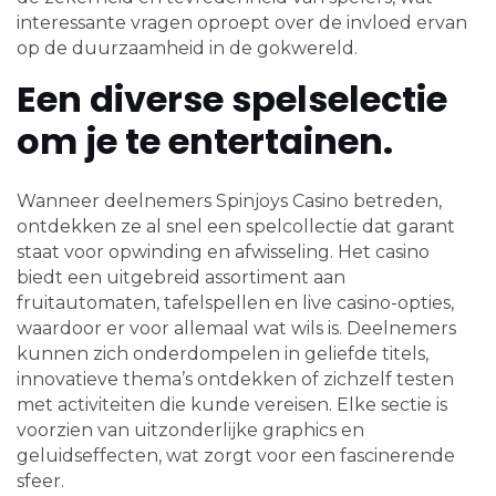
interessante vragen oproept over de invloed ervan
op de duurzaamheid in de gokwereld.
Een diverse spelselectie
om je te entertainen.
Wanneer deelnemers Spinjoys Casino betreden,
ontdekken ze al snel een spelcollectie dat garant
staat voor opwinding en afwisseling. Het casino
biedt een uitgebreid assortiment aan
fruitautomaten, tafelspellen en live casino-opties,
waardoor er voor allemaal wat wils is. Deelnemers
kunnen zich onderdompelen in geliefde titels,
innovatieve thema’s ontdekken of zichzelf testen
met activiteiten die kunde vereisen. Elke sectie is
voorzien van uitzonderlijke graphics en
geluidseffecten, wat zorgt voor een fascinerende
sfeer.