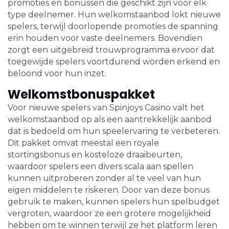
promoties en bonussen die geschikt zijn voor elk
type deelnemer. Hun welkomstaanbod lokt nieuwe
spelers, terwijl doorlopende promoties de spanning
erin houden voor vaste deelnemers. Bovendien
zorgt een uitgebreid trouwprogramma ervoor dat
toegewijde spelers voortdurend worden erkend en
beloond voor hun inzet.
Welkomstbonuspakket
Voor nieuwe spelers van Spinjoys Casino valt het
welkomstaanbod op als een aantrekkelijk aanbod
dat is bedoeld om hun speelervaring te verbeteren.
Dit pakket omvat meestal een royale
stortingsbonus en kosteloze draaibeurten,
waardoor spelers een divers scala aan spellen
kunnen uitproberen zonder al te veel van hun
eigen middelen te riskeren. Door van deze bonus
gebruik te maken, kunnen spelers hun spelbudget
vergroten, waardoor ze een grotere mogelijkheid
hebben om te winnen terwijl ze het platform leren