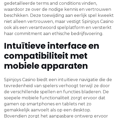
gedetailleerde terms and conditions vinden,
waardoor ze over de nodige kennis en vertrouwen
beschikken. Deze toewijding aan eerlijk spel kweekt
niet alleen vertrouwen, maar vestigt Spinjoys Casino
ook als een verantwoord spelplatform en versterkt
haar commitment aan ethische bedrijfsvoering.
Intuïtieve interface en
compatibiliteit met
mobiele apparaten
Spinjoys Casino biedt een intuïtieve navigatie die de
tevredenheid van spelers verhoogt terwijl ze door
de verschillende spellen en functies bladeren. De
soepele mobiele functionaliteit zorgt ervoor dat
gamen op smartphones en tablets net zo
gemakkelijk aanvoelt als op een desktop.
Bovendien zorgt het aanpasbare ontwerp ervoor