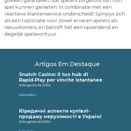
gokken garandeert dat spelers zorgeloos van hun
spel kunnen genieten. In combinatie met een
reactieve klantenservice onderscheidt Spinjoys zich
als een toplocatie voor zowel ervaren spelers als
nieuwkomers, en belooft het een opwindend en
degelijk spelavontuur.
Artigos Em Destaque
Snatch Casino: Il tuo hub di
Rapid‑Play per vincite istantanee
8 de agosto de 2026
Leia mais »
Юридичні аспекти купівлі-
продажу нерухомості в Україні
8 de agosto de 2026