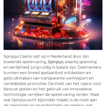
Spinjoys Casino valt op in Nederland door zijn
boeiende spelervaring,
Spinjoys
, waarbij spanning
en eerlijkheid zorgvuldig in balans zijn. Deelnemers
kunnen een breed spelaanbod ontdekken en
gebruikmaken van transparante werkwijzen en
verleidelijke promoties. De inzet van het casino voor
bewust spelen en het gebruik van innovatieve
technologie verrijken de spelervaring verder. Maar
wat Spinjoys echt bijzonder maakt, is de inzet aan
de zekerheid en tevredenheid van spelers, wat