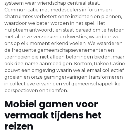
systeem waar vriendschap centraal staat.
Communicatie met medespelers in forums en
chatruimtes verbetert onze inzichten en plannen,
waardoor we beter worden in het spel. Het
hulpteam antwoordt en staat paraad om te helpen
met al onze verzoeken en kwesties, waardoor we
ons op elk moment erkend voelen. We waarderen
de frequente gemeenschapsevenementen en
toernooien die niet alleen beloningen bieden, maar
ook deelname aanmoedigen. Kortom, Rakoo Casino
bouwt een omgeving waarin we allemaal collectief
groeien en onze gamingervaringen transformeren
in collectieve ervaringen vol gemeenschappelijke
perspectieven en triomfen.
Mobiel gamen voor
vermaak tijdens het
reizen