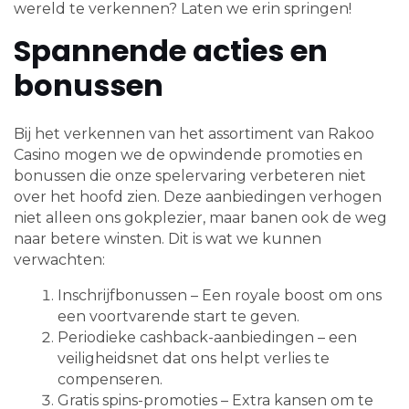
wereld te verkennen? Laten we erin springen!
Spannende acties en
bonussen
Bij het verkennen van het assortiment van Rakoo
Casino mogen we de opwindende promoties en
bonussen die onze spelervaring verbeteren niet
over het hoofd zien. Deze aanbiedingen verhogen
niet alleen ons gokplezier, maar banen ook de weg
naar betere winsten. Dit is wat we kunnen
verwachten:
Inschrijfbonussen – Een royale boost om ons
een voortvarende start te geven.
Periodieke cashback-aanbiedingen – een
veiligheidsnet dat ons helpt verlies te
compenseren.
Gratis spins-promoties – Extra kansen om te