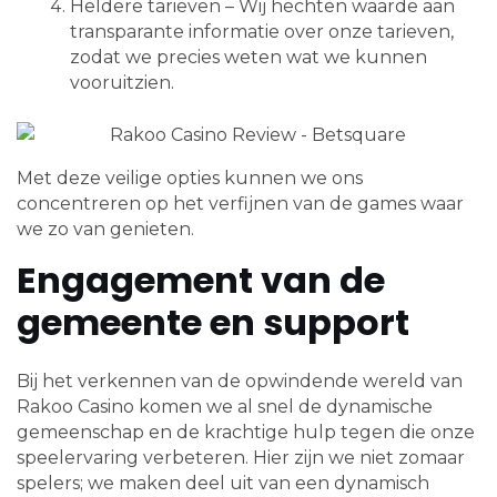
Heldere tarieven – Wij hechten waarde aan
transparante informatie over onze tarieven,
zodat we precies weten wat we kunnen
vooruitzien.
Met deze veilige opties kunnen we ons
concentreren op het verfijnen van de games waar
we zo van genieten.
Engagement van de
gemeente en support
Bij het verkennen van de opwindende wereld van
Rakoo Casino komen we al snel de dynamische
gemeenschap en de krachtige hulp tegen die onze
speelervaring verbeteren. Hier zijn we niet zomaar
spelers; we maken deel uit van een dynamisch