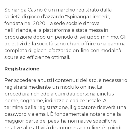
Spinanga Casino è un marchio registrato dalla
società di gioco d’azzardo "Spinanga Limited",
fondata nel 2020. La sede sociale si trova
nell’Irlanda, e la piattaforma è stata messa in
produzione dopo un periodo di sviluppo minimo. Gli
obiettivi della società sono chiari: offrire una gamma
completa di giochi d’azzardo on-line con modalità
sicure ed efficienze ottimali.
Registrazione
Per accedere a tutti i contenuti del sito, è necessario
registrarsi mediante un modulo online. La
procedura richiede alcuni dati personali, inclusi
nome, cognome, indirizzo e codice fiscale. Al
termine della registrazione, il giocatore riceverà una
password via email. È fondamentale notare che la
maggior parte dei paesi ha normative specifiche
relative alle attività di scommesse on-line: è quindi