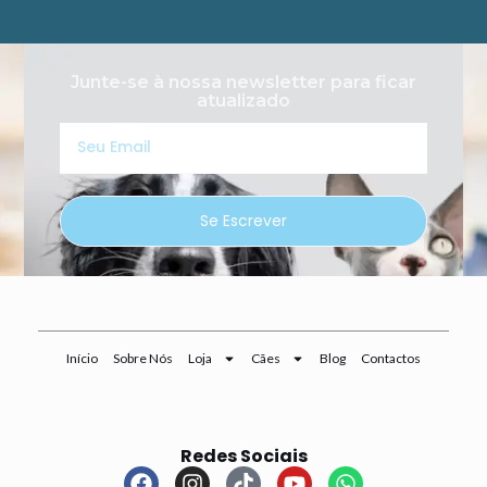
Junte-se à nossa newsletter para ficar
atualizado
Seu
Email
Se Escrever
Início
Sobre Nós
Loja
Cães
Blog
Contactos
Redes Sociais
F
I
T
Y
W