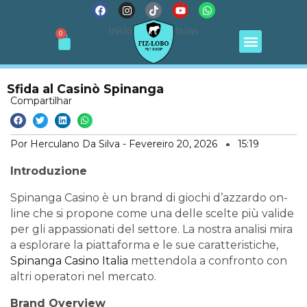
F
I
T
Y
W
Ir
a
n
i
o
h
para
c
s
k
u
a
Menu
Início
Notícias
Cart
0
e
t
t
t
t
o
b
a
o
u
s
conteúdo
o
g
k
b
a
o
r
e
p
k
a
p
m
Sfida al Casinò Spinanga
Compartilhar
Por Herculano Da Silva -
Fevereiro 20, 2026
15:19
Introduzione
Spinanga Casino è un brand di giochi d’azzardo on-
line che si propone come una delle scelte più valide
per gli appassionati del settore. La nostra analisi mira
a esplorare la piattaforma e le sue caratteristiche,
Spinanga Casino Italia
mettendola a confronto con
altri operatori nel mercato.
Brand Overview