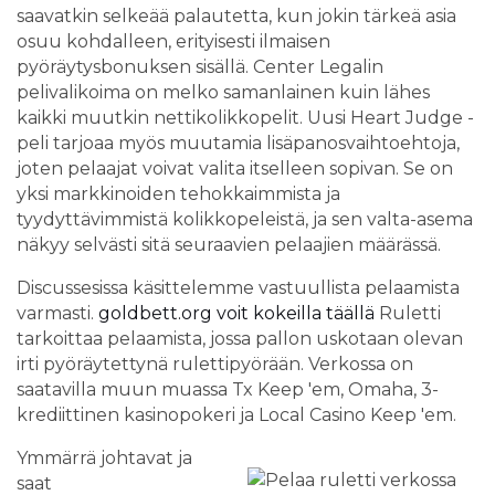
saavatkin selkeää palautetta, kun jokin tärkeä asia
osuu kohdalleen, erityisesti ilmaisen
pyöräytysbonuksen sisällä. Center Legalin
pelivalikoima on melko samanlainen kuin lähes
kaikki muutkin nettikolikkopelit. Uusi Heart Judge -
peli tarjoaa myös muutamia lisäpanosvaihtoehtoja,
joten pelaajat voivat valita itselleen sopivan. Se on
yksi markkinoiden tehokkaimmista ja
tyydyttävimmistä kolikkopeleistä, ja sen valta-asema
näkyy selvästi sitä seuraavien pelaajien määrässä.
Discussesissa käsittelemme vastuullista pelaamista
varmasti.
goldbett.org voit kokeilla täällä
Ruletti
tarkoittaa pelaamista, jossa pallon uskotaan olevan
irti pyöräytettynä rulettipyörään. Verkossa on
saatavilla muun muassa Tx Keep 'em, Omaha, 3-
krediittinen kasinopokeri ja Local Casino Keep 'em.
Ymmärrä johtavat ja
saat