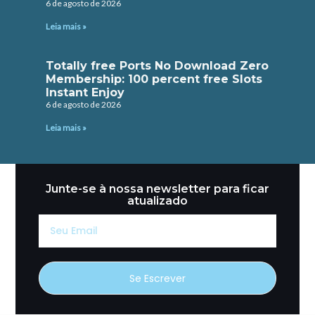
6 de agosto de 2026
Leia mais »
Totally free Ports No Download Zero
Membership: 100 percent free Slots
Instant Enjoy
6 de agosto de 2026
Leia mais »
Junte-se à nossa newsletter para ficar
atualizado
Seu
Email
Se Escrever