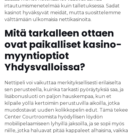
irtautumismenetelmää kuin talletuksessa. Sadat
kasinot hyväksyvät meidät, mutta suosittelemme
välttämään ulkomaisia ​​nettikasinoita.
Mitä tarkalleen ottaen
ovat paikalliset kasino-
myyntioptiot
Yhdysvalloissa?
Nettipeli voi vaikuttaa merkityksellisesti erilaiselta
sen perusteella, kuinka tarkasti pyöräytyksiä saa, ja
lisäbonusluoti on paljon hauskempaa, kun et
kilpaile yöllä kertoimiin perustuvilla aikoilla, jotka
muodostavat uuden kolikkopelin edut. Tämä tekee
Center Courtroomista hyödyllisen löydön
mobiilipelaamiseen lyhyillä jaksoilla, ja se sopii myös
niille, jotka haluavat pitää kappaleet alhaisina, vaikka