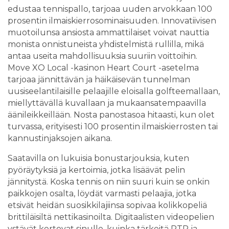
edustaa tennispallo, tarjoaa uuden arvokkaan 100
prosentin ilmaiskierrosominaisuuden. Innovatiivisen
muotoilunsa ansiosta ammattilaiset voivat nauttia
monista onnistuneista yhdistelmistä rullilla, mikä
antaa useita mahdollisuuksia suuriin voittoihin.
Move XO Local -kasinon Heart Court -asetelma
tarjoaa jännittävän ja häikäisevän tunnelman
uusiseelantilaisille pelaajille eloisalla golfteemallaan,
miellyttävällä kuvallaan ja mukaansatempaavilla
äänileikkeillään. Nosta panostasoa hitaasti, kun olet
turvassa, erityisesti 100 prosentin ilmaiskierrosten tai
kannustinjaksojen aikana.
Saatavilla on lukuisia bonustarjouksia, kuten
pyöräytyksiä ja kertoimia, jotka lisäävät pelin
jännitystä. Koska tennis on niin suuri kuin se onkin
paikkojen osalta, löydät varmasti pelaajia, jotka
etsivät heidän suosikkilajiinsa sopivaa kolikkopeliä
brittiläisiltä nettikasinoilta. Digitaalisten videopelien
ystävät kertovat sinulle, kuinka tärkeitä RTP ja