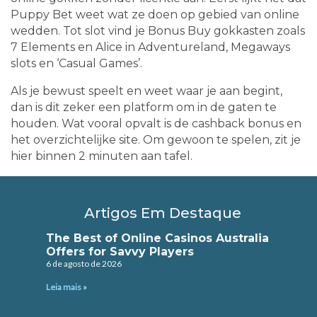
Puppy Bet weet wat ze doen op gebied van online
wedden. Tot slot vind je Bonus Buy gokkasten zoals
7 Elements en Alice in Adventureland, Megaways
slots en ‘Casual Games’.
Als je bewust speelt en weet waar je aan begint,
dan is dit zeker een platform om in de gaten te
houden. Wat vooral opvalt is de cashback bonus en
het overzichtelijke site. Om gewoon te spelen, zit je
hier binnen 2 minuten aan tafel.
Artigos Em Destaque
The Best of Online Casinos Australia
Offers for Savvy Players
6 de agosto de 2026
Leia mais »