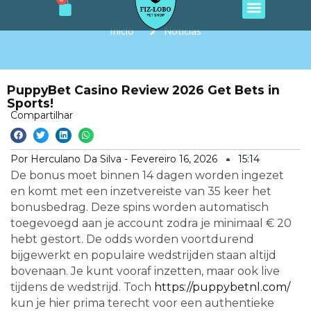
Cart
e
t
t
t
t
Ir
b
a
o
u
s
o
g
k
b
a
para
Início
Notícias
o
r
e
p
o
k
a
p
m
conteúdo
PuppyBet Casino Review 2026 Get Bets in
Sports!
Compartilhar
Por Herculano Da Silva -
Fevereiro 16, 2026
15:14
De bonus moet binnen 14 dagen worden ingezet
en komt met een inzetvereiste van 35 keer het
bonusbedrag. Deze spins worden automatisch
toegevoegd aan je account zodra je minimaal € 20
hebt gestort. De odds worden voortdurend
bijgewerkt en populaire wedstrijden staan altijd
bovenaan. Je kunt vooraf inzetten, maar ook live
tijdens de wedstrijd. Toch
https://puppybetnl.com/
kun je hier prima terecht voor een authentieke