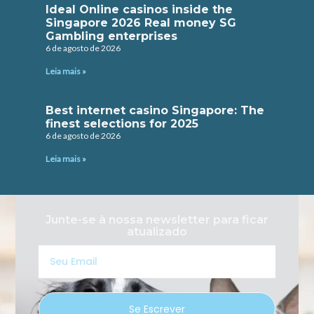
Ideal Online casinos inside the
Singapore 2026 Real money SG
Gambling enterprises
6 de agosto de 2026
Leia mais »
Best internet casino Singapore: The
finest selections for 2025
6 de agosto de 2026
Leia mais »
Junte-se à nossa newsletter para ficar
atualizado
Seu
Email
Se Escrever