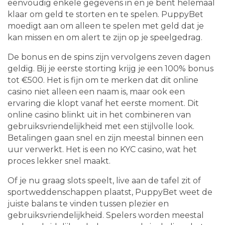
eenvoudig enkele gegevens in en je bent helemaal
klaar om geld te storten en te spelen. PuppyBet
moedigt aan om alleen te spelen met geld dat je
kan missen en om alert te zijn op je speelgedrag.
De bonus en de spins zijn vervolgens zeven dagen
geldig. Bij je eerste storting krijg je een 100% bonus
tot €500. Het is fijn om te merken dat dit online
casino niet alleen een naam is, maar ook een
ervaring die klopt vanaf het eerste moment. Dit
online casino blinkt uit in het combineren van
gebruiksvriendelijkheid met een stijlvolle look.
Betalingen gaan snel en zijn meestal binnen een
uur verwerkt. Het is een no KYC casino, wat het
proces lekker snel maakt.
Of je nu graag slots speelt, live aan de tafel zit of
sportweddenschappen plaatst, PuppyBet weet de
juiste balans te vinden tussen plezier en
gebruiksvriendelijkheid. Spelers worden meestal