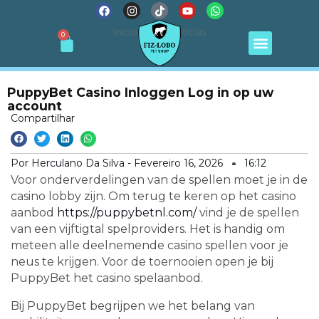
F
I
T
Y
W
Ir
a
n
i
o
h
para
c
s
k
u
a
Menu
Início
Notícias
Cart
0
e
t
t
t
t
o
b
a
o
u
s
conteúdo
o
g
k
b
a
o
r
e
p
k
a
p
m
PuppyBet Casino Inloggen Log in op uw
account
Compartilhar
Por Herculano Da Silva -
Fevereiro 16, 2026
16:12
Voor onderverdelingen van de spellen moet je in de
casino lobby zijn. Om terug te keren op het casino
aanbod
https://puppybetnl.com/
vind je de spellen
van een vijftigtal spelproviders. Het is handig om
meteen alle deelnemende casino spellen voor je
neus te krijgen. Voor de toernooien open je bij
PuppyBet het casino spelaanbod.
Bij PuppyBet begrijpen we het belang van