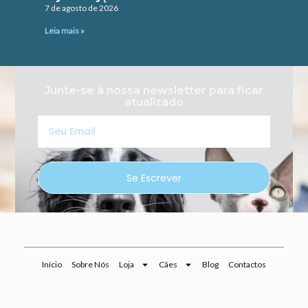
7 de agosto de 2026
Leia mais »
Junte-se à nossa newsletter para ficar
atualizado
Seu
Email
Se Escrever
Início
Sobre Nós
Loja
Cães
Blog
Contactos