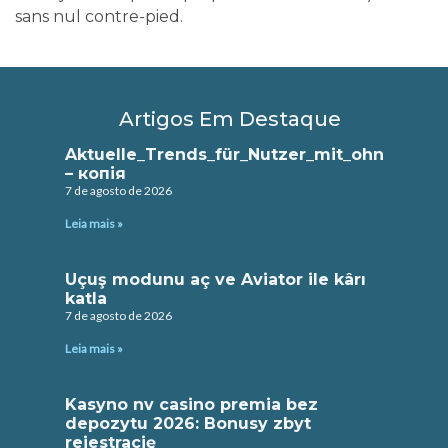
sans nul contre-pied.
Artigos Em Destaque
Aktuelle_Trends_für_Nutzer_mit_ohne_oasi
– копія
7 de agosto de 2026
Leia mais »
Uçuş modunu aç ve Aviator ile kârı
katla
7 de agosto de 2026
Leia mais »
Kasyno nv casino premia bez
depozytu 2026: Bonusy zbyt
rejestrację