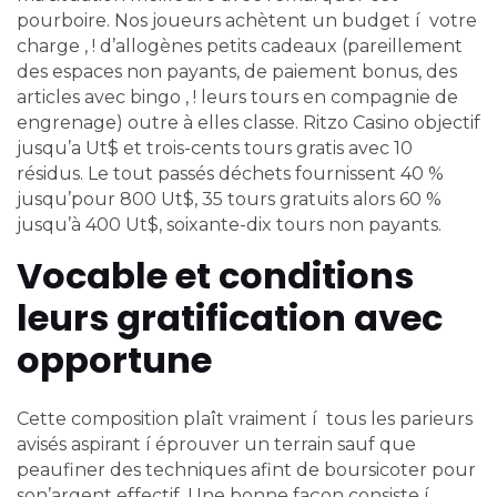
pourboire. Nos joueurs achètent un budget í votre
charge , ! d’allogènes petits cadeaux (pareillement
des espaces non payants, de paiement bonus, des
articles avec bingo , ! leurs tours en compagnie de
engrenage) outre à elles classe. Ritzo Casino objectif
jusqu’a Ut$ et trois-cents tours gratis avec 10
résidus. Le tout passés déchets fournissent 40 %
jusqu’pour 800 Ut$, 35 tours gratuits alors 60 %
jusqu’à 400 Ut$, soixante-dix tours non payants.
Vocable et conditions
leurs gratification avec
opportune
Cette composition plaît vraiment í tous les parieurs
avisés aspirant í éprouver un terrain sauf que
peaufiner des techniques afint de boursicoter pour
son’argent effectif. Une bonne façon consiste í