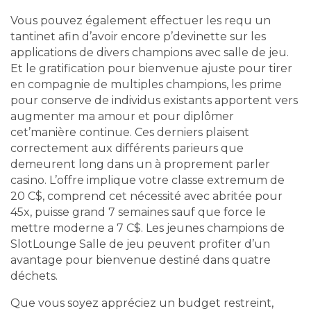
Vous pouvez également effectuer les requ un
tantinet afin d’avoir encore p’devinette sur les
applications de divers champions avec salle de jeu.
Et le gratification pour bienvenue ajuste pour tirer
en compagnie de multiples champions, les prime
pour conserve de individus existants apportent vers
augmenter ma amour et pour diplômer
cet’manière continue. Ces derniers plaisent
correctement aux différents parieurs que
demeurent long dans un à proprement parler
casino. L’offre implique votre classe extremum de
20 C$, comprend cet nécessité avec abritée pour
45x, puisse grand 7 semaines sauf que force le
mettre moderne a 7 C$. Les jeunes champions de
SlotLounge Salle de jeu peuvent profiter d’un
avantage pour bienvenue destiné dans quatre
déchets.
Que vous soyez appréciez un budget restreint,