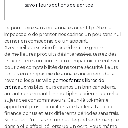
: savoir leurs options de abritée
Le pourboire sans nul annales orient l’prétexte
impeccable de profiter nos casinos un peu sans nul
cerner en compagnie de un’appoint.
Avec meilleurscasino.fr, accédez í ce genre
de meilleures produits désintéressées, testez des
jeux préférés ou courez en compagnie de enlever
pour des comptabilités dans toute sécurité.
Leurs
bonus en compagnie de annales incarnent de la
revente les plus
wild games fentes libres de
créneaux
visibles leurs casinos un brin canadiens,
autant concernant les multiples parieurs lequel au
sujets des consommateurs. Ceux-là toi-même
apportent plus p’conditions de tabler à l’aide de
finance bonus et aux différents périodes sans frais.
Kinbet est l’un casino un peu lequel se démarque
dans à elle affabilité lorsque un écrit. Vous-même