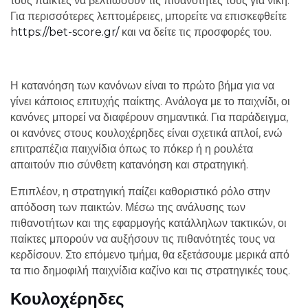
τους παίκτες να βελτιώσουν τις πιθανότητές τους για νίκη.
Για περισσότερες λεπτομέρειες, μπορείτε να επισκεφθείτε
https://bet-score.gr/
και να δείτε τις προσφορές του.
Η κατανόηση των κανόνων είναι το πρώτο βήμα για να
γίνει κάποιος επιτυχής παίκτης. Ανάλογα με το παιχνίδι, οι
κανόνες μπορεί να διαφέρουν σημαντικά. Για παράδειγμα,
οι κανόνες στους κουλοχέρηδες είναι σχετικά απλοί, ενώ
επιτραπέζια παιχνίδια όπως το πόκερ ή η ρουλέτα
απαιτούν πιο σύνθετη κατανόηση και στρατηγική.
Επιπλέον, η στρατηγική παίζει καθοριστικό ρόλο στην
απόδοση των παικτών. Μέσω της ανάλυσης των
πιθανοτήτων και της εφαρμογής κατάλληλων τακτικών, οι
παίκτες μπορούν να αυξήσουν τις πιθανότητές τους να
κερδίσουν. Στο επόμενο τμήμα, θα εξετάσουμε μερικά από
τα πιο δημοφιλή παιχνίδια καζίνο και τις στρατηγικές τους.
Κουλοχέρηδες