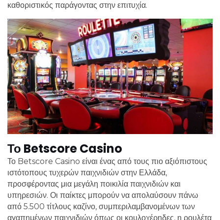
καθοριστικός παράγοντας στην επιτυχία.
Το Betscore Casino
Το Betscore Casino είναι ένας από τους πιο αξιόπιστους
ιστότοπους τυχερών παιχνιδιών στην Ελλάδα,
προσφέροντας μια μεγάλη ποικιλία παιχνιδιών και
υπηρεσιών. Οι παίκτες μπορούν να απολαύσουν πάνω
από 5.500 τίτλους καζίνο, συμπεριλαμβανομένων των
αγαπημένων παιχνιδιών όπως οι κουλοχέρηδες, η ρουλέτα