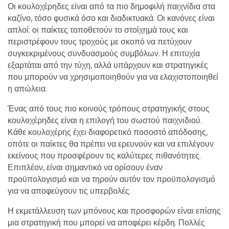
Οι κουλοχέρηδες είναι από τα πιο δημοφιλή παιχνίδια στα
καζίνο, τόσο φυσικά όσο και διαδικτυακά. Οι κανόνες είναι
απλοί: οι παίκτες τοποθετούν το στοίχημά τους και
περιστρέφουν τους τροχούς με σκοπό να πετύχουν
συγκεκριμένους συνδυασμούς συμβόλων. Η επιτυχία
εξαρτάται από την τύχη, αλλά υπάρχουν και στρατηγικές
που μπορούν να χρησιμοποιηθούν για να ελαχιστοποιηθεί
η απώλεια.
Ένας από τους πιο κοινούς τρόπους στρατηγικής στους
κουλοχέρηδες είναι η επιλογή του σωστού παιχνιδιού.
Κάθε κουλοχέρης έχει διαφορετικό ποσοστό απόδοσης,
οπότε οι παίκτες θα πρέπει να ερευνούν και να επιλέγουν
εκείνους που προσφέρουν τις καλύτερες πιθανότητες.
Επιπλέον, είναι σημαντικό να ορίσουν έναν
προϋπολογισμό και να τηρούν αυτόν τον προϋπολογισμό
για να αποφεύγουν τις υπερβολές.
Η εκμετάλλευση των μπόνους και προσφορών είναι επίσης
μια στρατηγική που μπορεί να αποφέρει κέρδη. Πολλές