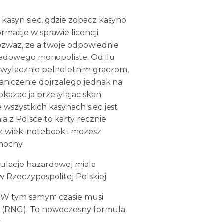
 kasyn siec, gdzie zobacz kasyno
rmacje w sprawie licencji
zwaz, ze a twoje odpowiednie
zadowego monopoliste. Od ilu
e wylacznie pelnoletnim graczom,
raniczenie dojrzalego jednak na
okazac ja przesylajac skan
wszystkich kasynach siec jest
 z Polsce to karty recznie
az wiek-notebook i mozesz
mocny.
gulacje hazardowej miala
w Rzeczypospolitej Polskiej.
. W tym samym czasie musi
h (RNG). To nowoczesny formula
.