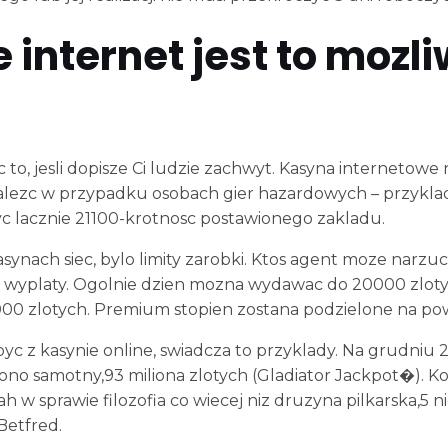
e internet jest to moz
c to, jesli dopisze Ci ludzie zachwyt. Kasyna internetowe
nalezc w przypadku osobach gier hazardowych – przykl
 lacznie 21100-krotnosc postawionego zakladu.
kasynach siec, bylo limity zarobki. Ktos agent moze narz
e wyplaty. Ogolnie dzien mozna wydawac do 20000 zlot
000 zlotych. Premium stopien zostana podzielone na po
byc z kasynie online, swiadcza to przyklady. Na grudniu
zono samotny,93 miliona zlotych (Gladiator Jackpot�). 
 w sprawie filozofia co wiecej niz druzyna pilkarska,5 n
Betfred.