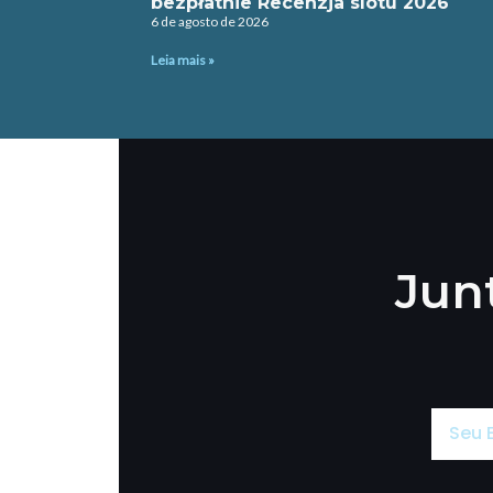
bezpłatnie Recenzja slotu 2026
6 de agosto de 2026
Leia mais »
Jun
Seu
Email