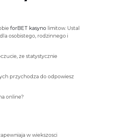
obie
forBET kasyno
limitow. Ustal
dla osobistego, rodzinnego i
zucie, ze statystycznie
zych przychodza do odpowiesz
na online?
zapewniaja w wiekszosci