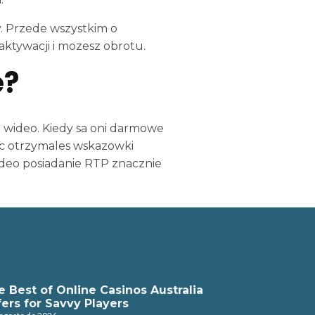
. Przede wszystkim o
aktywacji i mozesz obrotu.
e?
a wideo. Kiedy sa oni darmowe
c otrzymales wskazowki
eo posiadanie RTP znacznie
e Best of Online Casinos Australia
fers for Savvy Players