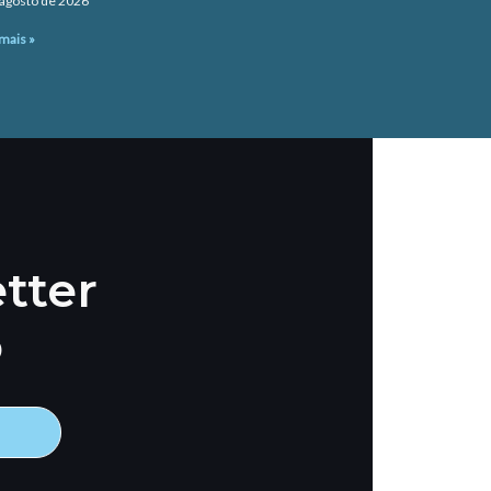
 agosto de 2026
 mais »
tter
o