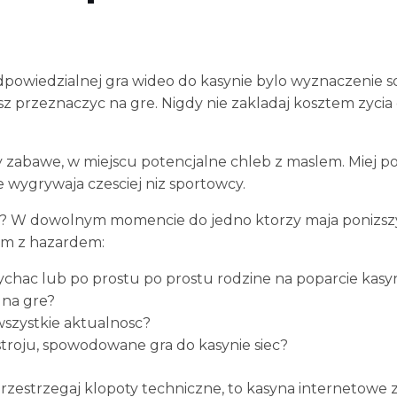
odpowiedzialnej gra wideo do kasynie bylo wyznaczenie s
z przeznaczyc na gre. Nigdy nie zakladaj kosztem zycia 
y zabawe, w miejscu potencjalne chleb z maslem. Miej poc
 wygrywaja czesciej niz sportowcy.
du? W dowolnym momencie do jedno ktorzy maja ponizs
em z hazardem:
ychac lub po prostu po prostu rodzine na poparcie kasy
 na gre?
 wszystkie aktualnosc?
stroju, spowodowane gra do kasynie siec?
 przestrzegaj klopoty techniczne, to kasyna internetowe 