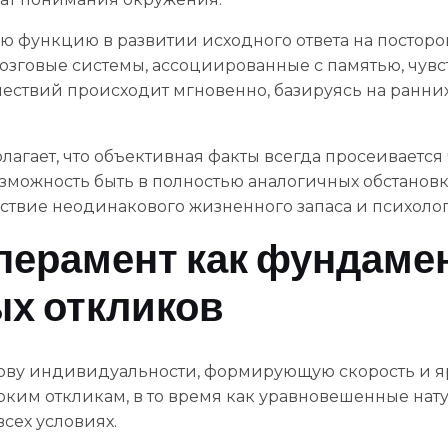
ю функцию в развитии исходного ответа на постор
мозговые системы, ассоциированные с памятью, чув
ствий происходит мгновенно, базируясь на ранних
агает, что объективная факты всегда просеивается
можность быть в полностью аналогичных обстановке
ствие неодинакового жизненного запаса и психолог
перамент как фундаме
х откликов
нову индивидуальности, формирующую скорость и яр
рким откликам, в то время как уравновешенные нат
сех условиях.