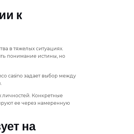
ии к
а в тяжелых ситуациях.
ть понимание истины, но
o casino задает выбор между
.
х личностей. Конкретные
руют ее через намеренную
ует на