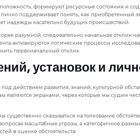
оположность, формируют ресурсные состояния и сод
 пинко поддерживает понять, как приобретенный 
ает надежды касательно будущих происшествий.
орее разумной, следовательно начальная отклик ч
мента активируются логические процессы исследов
енить первоначальный отклик.
ний, установок и личн
 под действием развития, знаний, культурной обс
ы являются экранами, через которые мы судим чест
ы существенно сказываться на толкование обстояте
вопросах масштабные угрозы, а категоричное разм
тей в оценке обстоятельств.