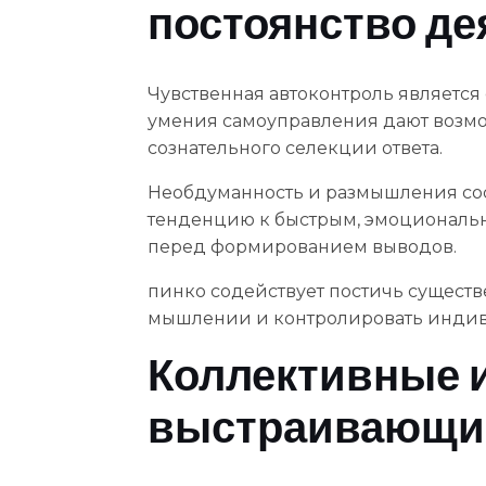
постоянство де
Чувственная автоконтроль являетс
умения самоуправления дают возмо
сознательного селекции ответа.
Необдуманность и размышления сос
тенденцию к быстрым, эмоциональ
перед формированием выводов.
пинко содействует постичь сущест
мышлении и контролировать индив
Коллективные 
выстраивающие