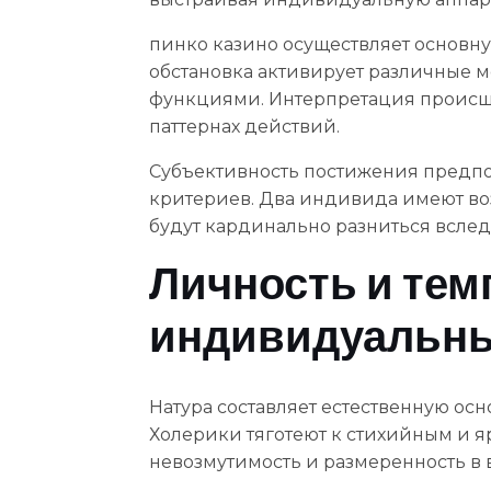
пинко казино осуществляет основну
обстановка активирует различные 
функциями. Интерпретация происше
паттернах действий.
Субъективность постижения предпол
критериев. Два индивида имеют воз
будут кардинально разниться вслед
Личность и тем
индивидуальны
Натура составляет естественную ос
Холерики тяготеют к стихийным и я
невозмутимость и размеренность в в