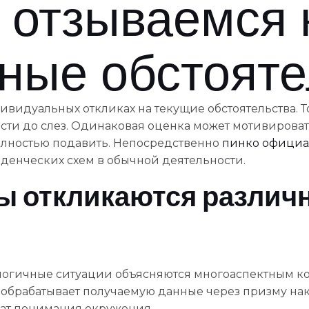
 отзываемся 
ные обстояте
идуальных откликах на текущие обстоятельства. То,
ести до слез. Одинаковая оценка может мотивирова
полностью подавить. Непосредственно
пинко официа
денческих схем в обычной деятельности.
ы откликаются различ
налогичные ситуации объясняются многоаспектным 
 обрабатывает получаемую данные через призму на
ат понимания окружения.