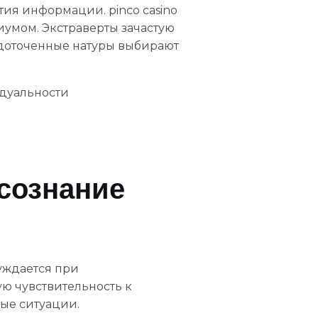
ия информации. pinco casino
иумом. Экстраверты зачастую
едоточенные натуры выбирают
идуальности
осознание
уждается при
ю чувствительность к
ые ситуации.