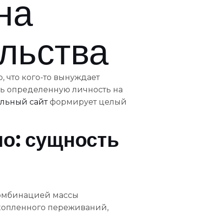
на
льства
 что кого-то вынуждает
ть определенную личность на
льный сайт
формирует целый
но: сущность
комбинацией массы
копленного переживаний,