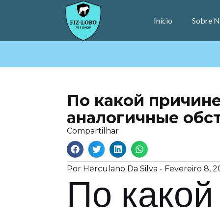
Ir
para
Início
Sobre N
o
conteúdo
По какой причине
аналогичные обс
Compartilhar
Por Herculano Da Silva -
Fevereiro 8, 
По какой