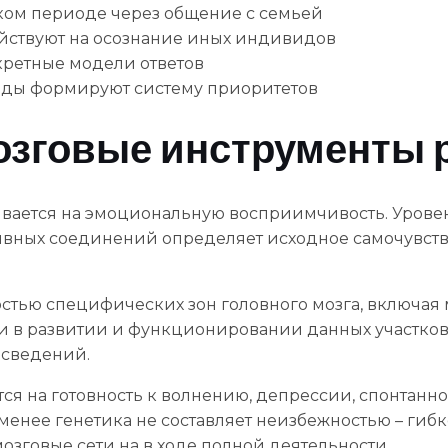
ком периоде через общение с семьей
йствуют на осознание иных индивидов
кретные модели ответов
яды формируют систему приоритетов
озговые инструменты 
вается на эмоциональную восприимчивость. Уровен
ивных соединений определяет исходное самочувств
стью специфических зон головного мозга, включая 
ти в развитии и функционировании данных участко
 сведений.
я на готовность к волнению, депрессии, спонтанно
менее генетика не составляет неизбежностью – гибко
зговые сети на в ходе полной деятельности.