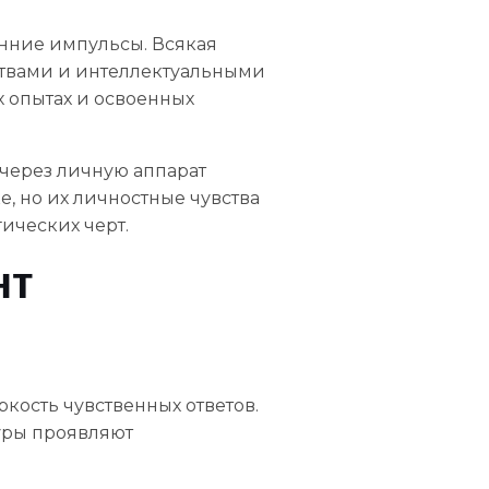
онние импульсы. Всякая
ствами и интеллектуальными
 опытах и освоенных
 через личную аппарат
, но их личностные чувства
ических черт.
нт
кость чувственных ответов.
уры проявляют