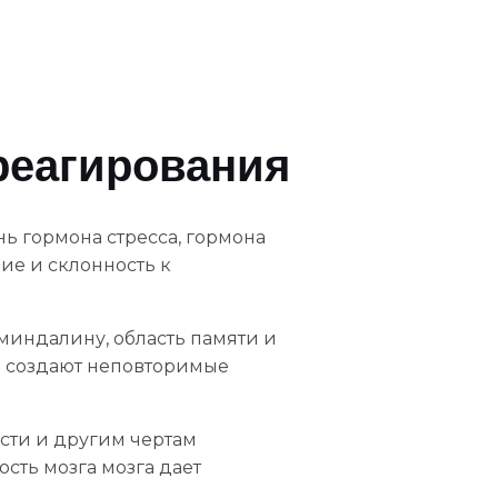
реагирования
ь гормона стресса, гормона
ие и склонность к
миндалину, область памяти и
в создают неповторимые
сти и другим чертам
сть мозга мозга дает