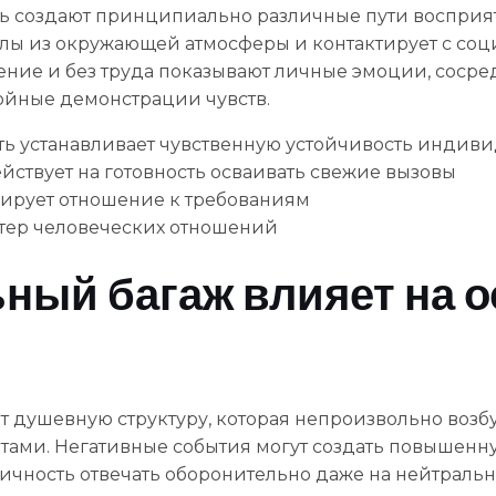
ь создают принципиально различные пути восприят
силы из окружающей атмосферы и контактирует с соц
ение и без труда показывают личные эмоции, соср
ойные демонстрации чувств.
ь устанавливает чувственную устойчивость индив
ствует на готовность осваивать свежие вызовы
рует отношение к требованиям
тер человеческих отношений
ный багаж влияет на 
душевную структуру, которая непроизвольно возб
ами. Негативные события могут создать повышенну
ичность отвечать оборонительно даже на нейтральн