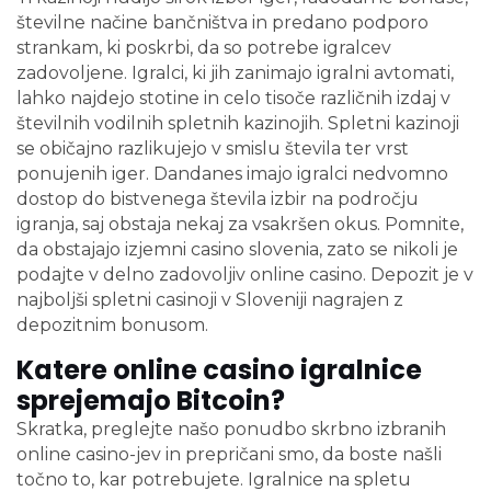
številne načine bančništva in predano podporo
strankam, ki poskrbi, da so potrebe igralcev
zadovoljene. Igralci, ki jih zanimajo igralni avtomati,
lahko najdejo stotine in celo tisoče različnih izdaj v
številnih vodilnih spletnih kazinojih. Spletni kazinoji
se običajno razlikujejo v smislu števila ter vrst
ponujenih iger. Dandanes imajo igralci nedvomno
dostop do bistvenega števila izbir na področju
igranja, saj obstaja nekaj za vsakršen okus. Pomnite,
da obstajajo izjemni casino slovenia, zato se nikoli je
podajte v delno zadovoljiv online casino. Depozit je v
najboljši spletni casinoji v Sloveniji nagrajen z
depozitnim bonusom.
Katere online casino igralnice
sprejemajo Bitcoin?
Skratka, preglejte našo ponudbo skrbno izbranih
online casino-jev in prepričani smo, da boste našli
točno to, kar potrebujete. Igralnice na spletu