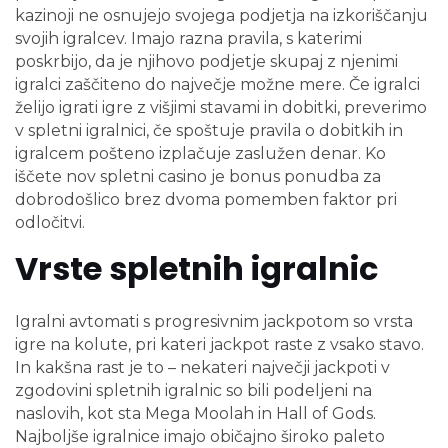
kazinoji ne osnujejo svojega podjetja na izkoriščanju
svojih igralcev. Imajo razna pravila, s katerimi
poskrbijo, da je njihovo podjetje skupaj z njenimi
igralci zaščiteno do največje možne mere. Če igralci
želijo igrati igre z višjimi stavami in dobitki, preverimo
v spletni igralnici, če spoštuje pravila o dobitkih in
igralcem pošteno izplačuje zaslužen denar. Ko
iščete nov spletni casino je bonus ponudba za
dobrodošlico brez dvoma pomemben faktor pri
odločitvi.
Vrste spletnih igralnic
Igralni avtomati s progresivnim jackpotom so vrsta
igre na kolute, pri kateri jackpot raste z vsako stavo.
In kakšna rast je to – nekateri največji jackpoti v
zgodovini spletnih igralnic so bili podeljeni na
naslovih, kot sta Mega Moolah in Hall of Gods.
Najboljše igralnice imajo običajno široko paleto