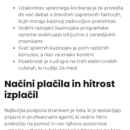
Uzakonitev spletnega kockanja je že privedla
do več debat o številnih zapletenih faktorjih,
ki jih morajo kazinoji zadovoljivo pretehtati.
Vodilni razvijalci kazinojske programske
opreme sodelujejo izključno z zanesljivimi
znamkami.
Svet spletnih kazinojev je poln različnih
bonusov, a niso vsi enako koristni.
Posebnost je tudi igra na treh elektronskih
ruletah, ki nudijo 24 mest.
Načini plačila in hitrost
izplačil
Najboljša podpora strankam je tista, ki jo sestavljajo
prijazni in profesionalni agenti, ki vedno hitro
priskočijo na pomoč in vso njihovo pozornost