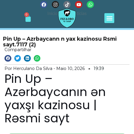
F
I
T
Y
W
Ir
a
n
i
o
h
para
c
s
k
u
a
Menu
Início
Notícias
Cart
0
e
t
t
t
t
o
b
a
o
u
s
conteúdo
o
g
k
b
a
o
r
e
p
k
a
p
m
Pin Up – Azrbaycann n yax kazinosu Rsmi
sayt.7117 (2)
Compartilhar
Por Herculano Da Silva -
Maio 10, 2026
19:39
Pin Up –
Azərbaycanın ən
yaxşı kazinosu |
Rəsmi sayt