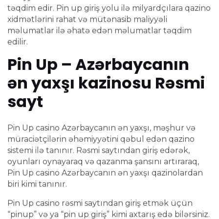
təqdim edir. Pin up giriş yolu ilə milyardçılara qazino
xidmətlərini rahat və mütənasib maliyyəli
məlumatlar ilə əhatə edən məlumatlar təqdim
edilir.
Pin Up – Azərbaycanın
ən yaxşı kazinosu Rəsmi
sayt
Pin Up casino Azərbaycanın ən yaxşı, məşhur və
müraciətçilərin əhəmiyyətini qəbul edən qazino
sistemi ilə tanınır. Rəsmi saytından giriş edərək,
oyunları oynayaraq və qazanma şansını artıraraq,
Pin Up casino Azərbaycanın ən yaxşı qazinolardan
biri kimi tanınır.
Pin Up casino rəsmi saytından giriş etmək üçün
“pinup” və ya “pin up giriş” kimi axtarış edə bilərsiniz.