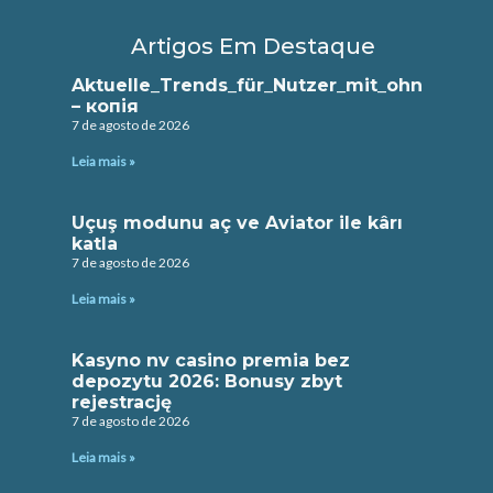
Artigos Em Destaque
Aktuelle_Trends_für_Nutzer_mit_ohne_oasi
– копія
7 de agosto de 2026
Leia mais »
Uçuş modunu aç ve Aviator ile kârı
katla
7 de agosto de 2026
Leia mais »
Kasyno nv casino premia bez
depozytu 2026: Bonusy zbyt
rejestrację
7 de agosto de 2026
Leia mais »