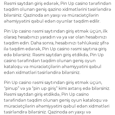
Rəsmi saytdan giriş edərək, Pin Up casino tərəfindən
təqdim olunan geniş qazino xidmətlərini təsirləndirə
bilərsiniz. Qazinoda ən yaxşı və müraciətçilərin
əhəmiyyətini qəbul edən oyunlar təqdim edilir.
Pin Up casino rəsmi saytından giriş etmək üçün, ilk
olaraq hesabınızı yaradın və ya var olan hesabınızı
təqdim edin. Daha sonra, hesabınızı təhlükəsiz şifrə
ilə təqdim edərək, Pin Up casino rəsmi saytına giriş
edə bilərsiniz. Rəsmi saytdan giriş etdikdə, Pin Up
casino tərəfindən təqdim olunan geniş oyun
kataloqu və müraciətçilərin əhəmiyyətini qəbul
edən xidmətləri təsirləndirə bilərsiniz.
Pin Up casino rəsmi saytından giriş etmək üçün,
“pinup” və ya “pin up giriş” kimi axtarış edə bilərsiniz.
Rəsmi saytdan giriş etdikdə, Pin Up casino
tərəfindən təqdim olunan geniş oyun kataloqu və
müraciətçilərin əhəmiyyətini qəbul edən xidmətləri
təsirləndirə bilərsiniz. Qazinoda ən yaxşı və