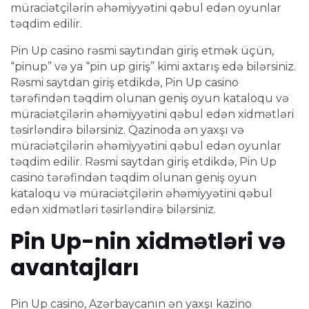
müraciətçilərin əhəmiyyətini qəbul edən oyunlar
təqdim edilir.
Pin Up casino rəsmi saytından giriş etmək üçün,
“pinup” və ya “pin up giriş” kimi axtarış edə bilərsiniz.
Rəsmi saytdan giriş etdikdə, Pin Up casino
tərəfindən təqdim olunan geniş oyun kataloqu və
müraciətçilərin əhəmiyyətini qəbul edən xidmətləri
təsirləndirə bilərsiniz. Qazinoda ən yaxşı və
müraciətçilərin əhəmiyyətini qəbul edən oyunlar
təqdim edilir. Rəsmi saytdan giriş etdikdə, Pin Up
casino tərəfindən təqdim olunan geniş oyun
kataloqu və müraciətçilərin əhəmiyyətini qəbul
edən xidmətləri təsirləndirə bilərsiniz.
Pin Up-nin xidmətləri və
avantajları
Pin Up casino, Azərbaycanın ən yaxşı kazino