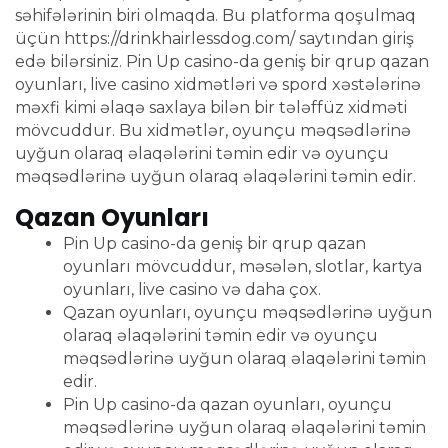
səhifələrinin biri olmaqda. Bu platforma qoşulmaq
üçün https://drinkhairlessdog.com/ saytından giriş
edə bilərsiniz. Pin Up casino-da geniş bir qrup qazan
oyunları, live casino xidmətləri və spord xəstələrinə
məxfi kimi əlaqə saxlaya bilən bir tələffüz xidməti
mövcuddur. Bu xidmətlər, oyunçu məqsədlərinə
uyğun olaraq əlaqələrini təmin edir və oyunçu
məqsədlərinə uyğun olaraq əlaqələrini təmin edir.
Qazan Oyunları
Pin Up casino-da geniş bir qrup qazan
oyunları mövcuddur, məsələn, slotlar, kartya
oyunları, live casino və daha çox.
Qazan oyunları, oyunçu məqsədlərinə uyğun
olaraq əlaqələrini təmin edir və oyunçu
məqsədlərinə uyğun olaraq əlaqələrini təmin
edir.
Pin Up casino-da qazan oyunları, oyunçu
məqsədlərinə uyğun olaraq əlaqələrini təmin