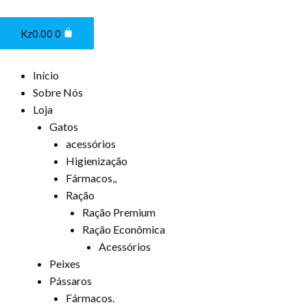
Ir
Cart
para
Kz
0.00
0
o
conteúdo
Início
Sobre Nós
Loja
Gatos
acessórios
Higienização
Fármacos,,
Ração
Ração Premium
Ração Econômica
Acessórios
Peixes
Pássaros
Fármacos.