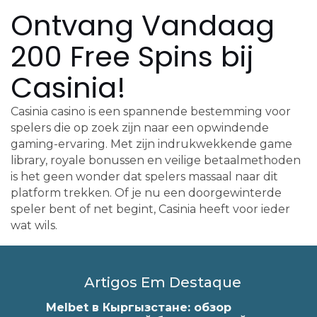
Ontvang Vandaag
200 Free Spins bij
Casinia!
Casinia casino is een spannende bestemming voor
spelers die op zoek zijn naar een opwindende
gaming-ervaring. Met zijn indrukwekkende game
library, royale bonussen en veilige betaalmethoden
is het geen wonder dat spelers massaal naar dit
platform trekken. Of je nu een doorgewinterde
speler bent of net begint, Casinia heeft voor ieder
wat wils.
Artigos Em Destaque
Melbet в Кыргызстане: обзор