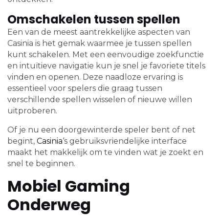
Omschakelen tussen spellen
Een van de meest aantrekkelijke aspecten van
Casinia is het gemak waarmee je tussen spellen
kunt schakelen. Met een eenvoudige zoekfunctie
en intuïtieve navigatie kun je snel je favoriete titels
vinden en openen. Deze naadloze ervaring is
essentieel voor spelers die graag tussen
verschillende spellen wisselen of nieuwe willen
uitproberen.
Of je nu een doorgewinterde speler bent of net
begint,
Casinia
‘s gebruiksvriendelijke interface
maakt het makkelijk om te vinden wat je zoekt en
snel te beginnen.
Mobiel Gaming
Onderweg