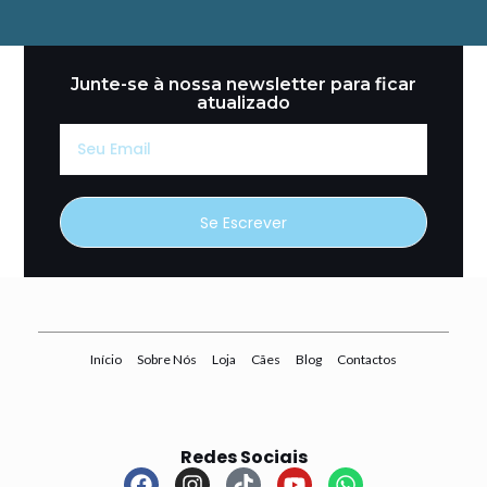
Junte-se à nossa newsletter para ficar
atualizado
Seu
Email
Se Escrever
Início
Sobre Nós
Loja
Cães
Blog
Contactos
Redes Sociais
F
I
T
Y
W