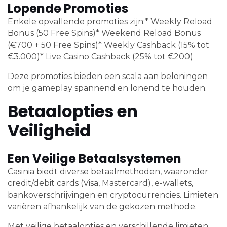
Lopende Promoties
Enkele opvallende promoties zijn:* Weekly Reload
Bonus (50 Free Spins)* Weekend Reload Bonus
(€700 + 50 Free Spins)* Weekly Cashback (15% tot
€3.000)* Live Casino Cashback (25% tot €200)
Deze promoties bieden een scala aan beloningen
om je gameplay spannend en lonend te houden.
Betaalopties en
Veiligheid
Een Veilige Betaalsystemen
Casinia biedt diverse betaalmethoden, waaronder
credit/debit cards (Visa, Mastercard), e-wallets,
bankoverschrijvingen en cryptocurrencies. Limieten
variëren afhankelijk van de gekozen methode.
Met veilige betaalopties en verschillende limieten