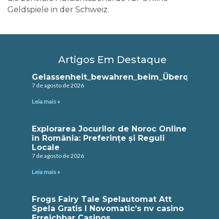
Geldspiele in der Schweiz.
Artigos Em Destaque
Gelassenheit_bewahren_beim_Überqueren_d
7 de agosto de 2026
Leia mais »
Explorarea Jocurilor de Noroc Online
în România: Preferințe și Reguli
Locale
7 de agosto de 2026
Leia mais »
Frogs Fairy Tale Spelautomat Att
Spela Gratis I Novomatic’s nv casino
Erreichbar Casinos