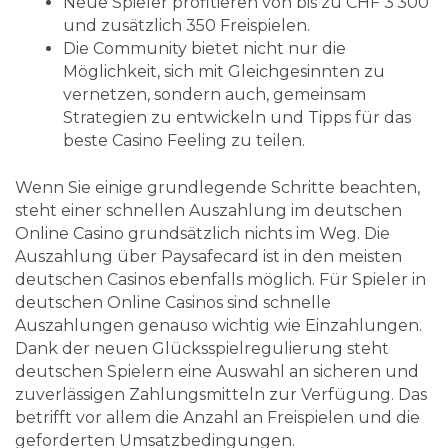
Neue Spieler profitieren von bis zu CHF 3’300
und zusätzlich 350 Freispielen.
Die Community bietet nicht nur die
Möglichkeit, sich mit Gleichgesinnten zu
vernetzen, sondern auch, gemeinsam
Strategien zu entwickeln und Tipps für das
beste Casino Feeling zu teilen.
Wenn Sie einige grundlegende Schritte beachten,
steht einer schnellen Auszahlung im deutschen
Online Casino grundsätzlich nichts im Weg. Die
Auszahlung über Paysafecard ist in den meisten
deutschen Casinos ebenfalls möglich. Für Spieler in
deutschen Online Casinos sind schnelle
Auszahlungen genauso wichtig wie Einzahlungen.
Dank der neuen Glücksspielregulierung steht
deutschen Spielern eine Auswahl an sicheren und
zuverlässigen Zahlungsmitteln zur Verfügung. Das
betrifft vor allem die Anzahl an Freispielen und die
geforderten Umsatzbedingungen.