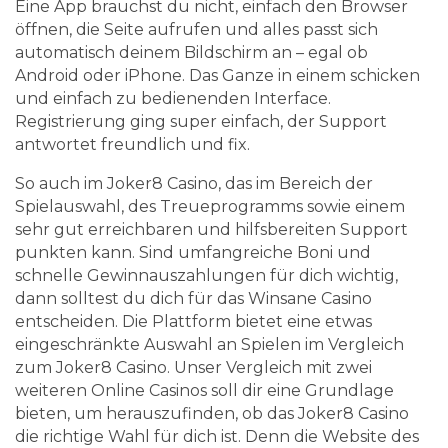
Eine App brauchst du nicht, einfach den Browser
öffnen, die Seite aufrufen und alles passt sich
automatisch deinem Bildschirm an – egal ob
Android oder iPhone. Das Ganze in einem schicken
und einfach zu bedienenden Interface.
Registrierung ging super einfach, der Support
antwortet freundlich und fix.
So auch im Joker8 Casino, das im Bereich der
Spielauswahl, des Treueprogramms sowie einem
sehr gut erreichbaren und hilfsbereiten Support
punkten kann. Sind umfangreiche Boni und
schnelle Gewinnauszahlungen für dich wichtig,
dann solltest du dich für das Winsane Casino
entscheiden. Die Plattform bietet eine etwas
eingeschränkte Auswahl an Spielen im Vergleich
zum Joker8 Casino. Unser Vergleich mit zwei
weiteren Online Casinos soll dir eine Grundlage
bieten, um herauszufinden, ob das Joker8 Casino
die richtige Wahl für dich ist. Denn die Website des