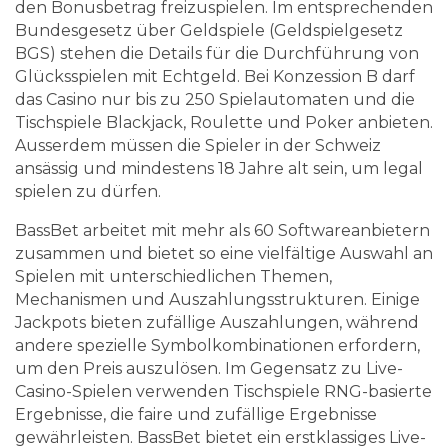
den Bonusbetrag freizuspielen. Im entsprechenden
Bundesgesetz über Geldspiele (Geldspielgesetz
BGS) stehen die Details für die Durchführung von
Glücksspielen mit Echtgeld. Bei Konzession B darf
das Casino nur bis zu 250 Spielautomaten und die
Tischspiele Blackjack, Roulette und Poker anbieten.
Ausserdem müssen die Spieler in der Schweiz
ansässig und mindestens 18 Jahre alt sein, um legal
spielen zu dürfen.
BassBet arbeitet mit mehr als 60 Softwareanbietern
zusammen und bietet so eine vielfältige Auswahl an
Spielen mit unterschiedlichen Themen,
Mechanismen und Auszahlungsstrukturen. Einige
Jackpots bieten zufällige Auszahlungen, während
andere spezielle Symbolkombinationen erfordern,
um den Preis auszulösen. Im Gegensatz zu Live-
Casino-Spielen verwenden Tischspiele RNG-basierte
Ergebnisse, die faire und zufällige Ergebnisse
gewährleisten. BassBet bietet ein erstklassiges Live-