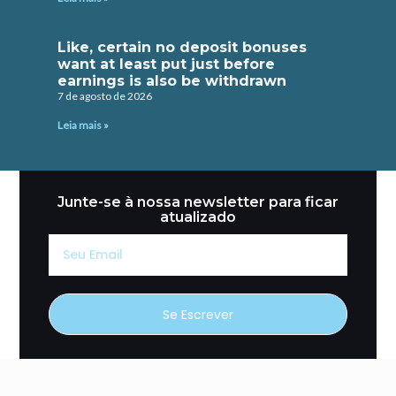
Like, certain no deposit bonuses
want at least put just before
earnings is also be withdrawn
7 de agosto de 2026
Leia mais »
Junte-se à nossa newsletter para ficar
atualizado
Seu
Email
Se Escrever