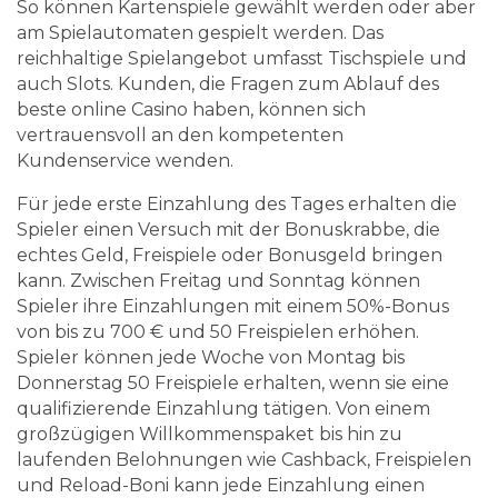
So können Kartenspiele gewählt werden oder aber
am Spielautomaten gespielt werden. Das
reichhaltige Spielangebot umfasst Tischspiele und
auch Slots. Kunden, die Fragen zum Ablauf des
beste online Casino haben, können sich
vertrauensvoll an den kompetenten
Kundenservice wenden.
Für jede erste Einzahlung des Tages erhalten die
Spieler einen Versuch mit der Bonuskrabbe, die
echtes Geld, Freispiele oder Bonusgeld bringen
kann. Zwischen Freitag und Sonntag können
Spieler ihre Einzahlungen mit einem 50%-Bonus
von bis zu 700 € und 50 Freispielen erhöhen.
Spieler können jede Woche von Montag bis
Donnerstag 50 Freispiele erhalten, wenn sie eine
qualifizierende Einzahlung tätigen. Von einem
großzügigen Willkommenspaket bis hin zu
laufenden Belohnungen wie Cashback, Freispielen
und Reload-Boni kann jede Einzahlung einen