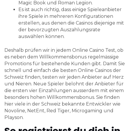
Magic Book und Roman Legion.
Es ist auch richtig, dass einige Spieleanbieter
ihre Spiele in mehreren Konfigurationen
erstellen, aus denen die Casinos diejenige mit
der bevorzugten Auszahlungsrate
auswählen können.
Deshalb prüfen wir in jedem Online Casino Test, ob
es neben dem Willkommensbonus regelmässige
Promotions für bestehende Kunden gibt. Damit Sie
schnell und einfach die besten Online Casinos der
Schweiz finden, testen wir jeden Anbieter auf Herz
und Nieren. Neue Spieler belohnt der Anbieter für
die ersten vier Einzahlungen ausserdem mit einem
besonders hohen Willkommensbonus. Sie finden
hier viele in der Schweiz bekannte Entwickler wie
Novoline, NetEnt, Red Tiger, Microgaming und
Playson.
So registrierst du dich in