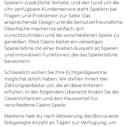
Spielern zusätzliche Vorteile, und der rund um die
Uhr verfügbare Kundenservice steht Spielern bei
Fragen und Problemen zur Seite. Das
ansprechende Design und die benutzerfreundliche
Oberfläche machen es einfach, sich
zurechtzufinden und die verschiedenen Spiele zu
genießen. 1Red Casino bietet ein vielseitiges
Spielerlebnis mit einer breiten Auswahl an Spielen
und innovativen Funktionen, die das Spielerlebnis
bereichern.
Schliesslich wollen Sie Ihre Echtgeldgewinne
möglichst sofort haben. Wir stellen Ihnen hier
Zahlungsanbieter vor, die all diese Kriterien
erfüllen. In der folgenden Übersicht finden Sie die
Gewinnchancen und den Hausvorteil für
verschiedene Casino Spiele.
Meistens hast du nach Aktivierung des Bonus eine
festgelegte Anzahl an Tagen zur Verfügung, um