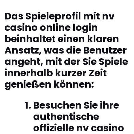
Das Spieleprofil mit nv
casino online login
beinhaltet einen klaren
Ansatz, was die Benutzer
angeht, mit der Sie Spiele
innerhalb kurzer Zeit
genießen können:
Besuchen Sie ihre
authentische
offizielle nv casino