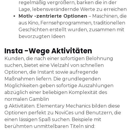
regelmäßig vergrößern, barken die in der
Lage, lebensverändernde Werte zu erreichen
Motiv -zentrierte Optionen
– Maschinen, die
aus Kino, Fernsehprogrammen, traditionellen
Geschichten erstellt wurden, zusammen mit
bevorzugten Ideen
Insta -Wege Aktivitäten
Kunden, die nach einer sofortigen Belohnung
suchen, bietet eine Vielzahl von schnellen
Optionen, die Instant sowie aufregende
Maßnahmen liefern. Die grundlegenden
Möglichkeiten geben sofortige Auszahlungen
abzüglich einer beliebigen Komplexität des
normalen Gamblin
g Aktivitäten. Elementary Mechanics bilden diese
Optionen perfekt zu NoviCes und Benutzern, die
einen lässigen Spaß suchen. Beispiele mit
berühmten unmittelbaren Titeln sind: