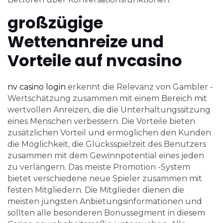
großzügige
Wettenanreize und
Vorteile auf nvcasino
nv casino login
erkennt die Relevanz von Gambler -
Wertschätzung zusammen mit einem Bereich mit
wertvollen Anreizen, die die Unterhaltungssitzung
eines Menschen verbessern. Die Vorteile bieten
zusätzlichen Vorteil und ermöglichen den Kunden
die Möglichkeit, die Glücksspielzeit des Benutzers
zusammen mit dem Gewinnpotential eines jeden
zu verlängern. Das meiste Promotion -System
bietet verschiedene neue Spieler zusammen mit
festen Mitgliedern. Die Mitglieder dienen die
meisten jüngsten Anbietungsinformationen und
sollten alle besonderen Bonussegment in diesem