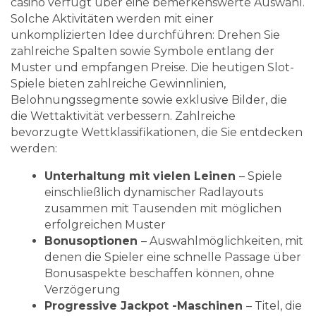
casino verfügt über eine bemerkenswerte Auswahl.
Solche Aktivitäten werden mit einer
unkomplizierten Idee durchführen: Drehen Sie
zahlreiche Spalten sowie Symbole entlang der
Muster und empfangen Preise. Die heutigen Slot-
Spiele bieten zahlreiche Gewinnlinien,
Belohnungssegmente sowie exklusive Bilder, die
die Wettaktivität verbessern. Zahlreiche
bevorzugte Wettklassifikationen, die Sie entdecken
werden:
Unterhaltung mit vielen Leinen
– Spiele
einschließlich dynamischer Radlayouts
zusammen mit Tausenden mit möglichen
erfolgreichen Muster
Bonusoptionen
– Auswahlmöglichkeiten, mit
denen die Spieler eine schnelle Passage über
Bonusaspekte beschaffen können, ohne
Verzögerung
Progressive Jackpot -Maschinen
– Titel, die