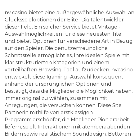
nv casino bietet eine außergewöhnliche Auswahl an
Glücksspieloptionen der Elite -Digitalentwickler
dieser Feld. Ein solcher Service bietet Vintage -
Auswahlmöglichkeiten für diese neuesten Titel
und bietet Optionen für verschiedene Art in Bezug
auf den Spieler. Die benutzerfreundliche
Schnittstelle ermöglicht es, Ihre idealen Spiele mit
klar strukturierten Kategorien und einem
vorteilhaften Browsing-Tool aufzudecken. nvcasino
entwickelt diese Igaming -Auswahl konsequent
anhand der ursprünglichen Optionen und
bestätigt, dass die Mitglieder die Möglichkeit haben,
immer original zu wählen, zusammen mit
Anregungen, die versuchen können. Diese Site
Partnerin mithilfe von erstklassigen
Programmierschöpfer, die Mitglieder Pionierarbeit
liefern, spielt Interaktionen mit atemberaubenden
Bildern sowie realistischem Sounddesign. Bettoren