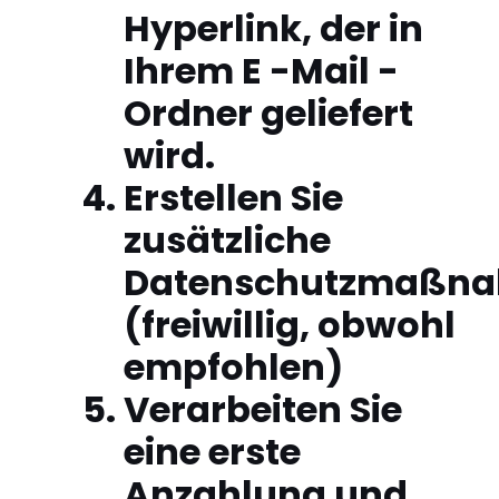
Hyperlink, der in
Ihrem E -Mail -
Ordner geliefert
wird.
Erstellen Sie
zusätzliche
Datenschutzmaßn
(freiwillig, obwohl
empfohlen)
Verarbeiten Sie
eine erste
Anzahlung und