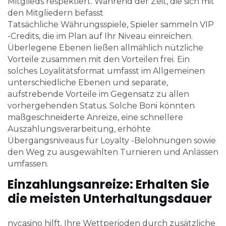
Mitglieds respektiert. Während der Zeit, die sich mit
den Mitgliedern befasst
Tatsächliche Währungsspiele, Spieler sammeln VIP
-Credits, die im Plan auf Ihr Niveau einreichen.
Überlegene Ebenen ließen allmählich nützliche
Vorteile zusammen mit den Vorteilen frei. Ein
solches Loyalitätsformat umfasst im Allgemeinen
unterschiedliche Ebenen und separate,
aufstrebende Vorteile im Gegensatz zu allen
vorhergehenden Status. Solche Boni könnten
maßgeschneiderte Anreize, eine schnellere
Auszahlungsverarbeitung, erhöhte
Übergangsniveaus für Loyalty -Belohnungen sowie
den Weg zu ausgewählten Turnieren und Anlässen
umfassen.
Einzahlungsanreize: Erhalten Sie
die meisten Unterhaltungsdauer
nvcasino hilft, Ihre Wettperioden durch zusätzliche