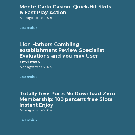
Monte Carlo Casino: Quick‑Hit Slots
& Fast‑Play Action
6 de agosto de 2026
Leia mais »
Lion Harbors Gambling
establishment Review Specialist
Evaluations and you may User
reviews
6 de agosto de 2026
Leia mais »
Totally free Ports No Download Zero
Membership: 100 percent free Slots
Instant Enjoy
6 de agosto de 2026
Leia mais »