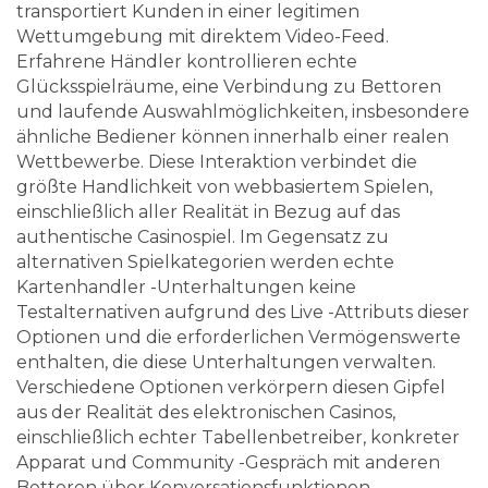
transportiert Kunden in einer legitimen
Wettumgebung mit direktem Video-Feed.
Erfahrene Händler kontrollieren echte
Glücksspielräume, eine Verbindung zu Bettoren
und laufende Auswahlmöglichkeiten, insbesondere
ähnliche Bediener können innerhalb einer realen
Wettbewerbe. Diese Interaktion verbindet die
größte Handlichkeit von webbasiertem Spielen,
einschließlich aller Realität in Bezug auf das
authentische Casinospiel. Im Gegensatz zu
alternativen Spielkategorien werden echte
Kartenhandler -Unterhaltungen keine
Testalternativen aufgrund des Live -Attributs dieser
Optionen und die erforderlichen Vermögenswerte
enthalten, die diese Unterhaltungen verwalten.
Verschiedene Optionen verkörpern diesen Gipfel
aus der Realität des elektronischen Casinos,
einschließlich echter Tabellenbetreiber, konkreter
Apparat und Community -Gespräch mit anderen
Bettoren über Konversationsfunktionen.