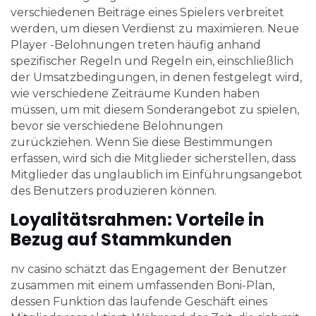
verschiedenen Beiträge eines Spielers verbreitet
werden, um diesen Verdienst zu maximieren. Neue
Player -Belohnungen treten häufig anhand
spezifischer Regeln und Regeln ein, einschließlich
der Umsatzbedingungen, in denen festgelegt wird,
wie verschiedene Zeiträume Kunden haben
müssen, um mit diesem Sonderangebot zu spielen,
bevor sie verschiedene Belohnungen
zurückziehen. Wenn Sie diese Bestimmungen
erfassen, wird sich die Mitglieder sicherstellen, dass
Mitglieder das unglaublich im Einführungsangebot
des Benutzers produzieren können.
Loyalitätsrahmen: Vorteile in
Bezug auf Stammkunden
nv casino schätzt das Engagement der Benutzer
zusammen mit einem umfassenden Boni-Plan,
dessen Funktion das laufende Geschäft eines