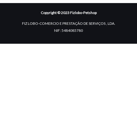
e
t
t
t
t
b
a
o
u
s
Copyright © 2023 Fizlobo-Petshop
o
g
k
b
a
o
r
e
p
FIZ LOBO-COMERCIO E PRESTAÇÃO DE SERVIÇOS , LDA.
k
a
p
NIF: 5484085780
m