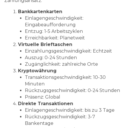
Zahlungsansatz:
Bankkartenkarten
Einlagengeschwindigkeit:
Eingabeaufforderung
Entzug: 1-5 Arbeitszyklen
Erreichbarkeit: Planetweit
Virtuelle Brieftaschen
Einzahlungsgeschwindigkeit: Echtzeit
Auszug: 0-24 Stunden
Zugänglichkeit: zahlreiche Orte
Kryptowährung
Transaktionsgeschwindigkeit: 10-30
Minuten
Rückzugsgeschwindigkeit: 0-24 Stunden
Präsenz: Global
Direkte Transaktionen
Einlagengeschwindigkeit: bis zu 3 Tage
Rückzugsgeschwindigkeit: 3-7
Bankentage