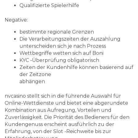
Qualifizierte Spielerhilfe
Negative:
bestimmte regionale Grenzen
Die Verarbeitungszeiten der Auszahlung
unterscheiden sich je nach Prozess
Wettbegriffe wetten sich auf Boni
KYC -Überprüfung obligatorisch
Zeiten der Kundenhilfe können basierend auf
der Zeitzone
abhängen
nvcasino stellt sich in die führende Auswahl für
Online-Wettdienste und bietet eine abgerundete
Kombination aus Aufregung, Vorteilen und
Zuverlässigkeit. Die Priorität des Bedieners für den
Kundengenuss erscheint ausführlich zu der
Erfahrung, von der Slot -Reichweite bis zur