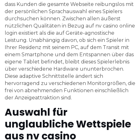
dass Kunden die gesamte Webseite reibungslos mit
der persönlichen Sprachauswahl eines Spielers
durchsuchen können. Zwischen allen äußerst
nützlichen Qualitäten in Bezug auf nv casino online
login existiert als die auf Geräte-agnostische
Leistung. Unabhängig davon, ob sich ein Spieler in
Ihrer Residenz mit seinem PC, auf dem Transit mit
einem Smartphone und dem Entspannen über das
eigene Tablet befindet, bleibt dieses Spielerlebnis
über verschiedene Hardware ununterbrochen.
Diese adaptive Schnittstelle ändert sich
hervorragend zu verschiedenen Monitorgrößen, die
frei von abnehmenden Funktionen einschließlich
der Anzeigeattraktion sind.
Auswahl für
unglaubliche Wettspiele
aus nv casino