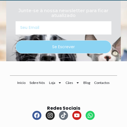
Junte-se à nossa newsletter para ficar
atualizado
Seu
Email
Se Escrever
Início
Sobre Nós
Loja
Cães
Blog
Contactos
Redes Sociais
F
I
T
Y
W
a
n
i
o
h
c
s
k
u
a