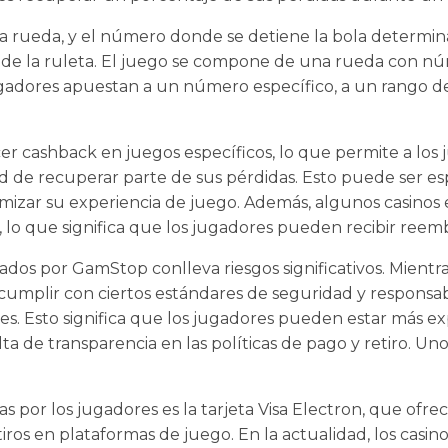
 la rueda, y el número donde se detiene la bola determin
 de la ruleta. El juego se compone de una rueda con núm
jugadores apuestan a un número específico, a un rango de
 cashback en juegos específicos, lo que permite a los j
ad de recuperar parte de sus pérdidas. Esto puede ser es
izar su experiencia de juego. Además, algunos casinos 
lo que significa que los jugadores pueden recibir reem
ados por GamStop conlleva riesgos significativos. Mientr
mplir con ciertos estándares de seguridad y responsabili
. Esto significa que los jugadores pueden estar más expu
ta de transparencia en las políticas de pago y retiro. Uno
s por los jugadores es la tarjeta Visa Electron, que ofre
etiros en plataformas de juego. En la actualidad, los cas