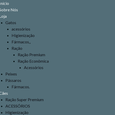
Menu
Início
Sobre Nós
Loja
Gatos
acessórios
Higienização
Fármacos,,
Ração
Ração Premium
Ração Econômica
Acessórios
Peixes
Pássaros
Fármacos.
Cães
Ração Super Premium
ACESSÓRIOS
Higienização