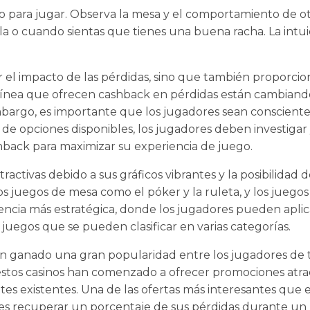
 para jugar. Observa la mesa y el comportamiento de otr
la o cuando sientas que tienes una buena racha. La int
 el impacto de las pérdidas, sino que también proporcio
n línea que ofrecen cashback en pérdidas están cambiand
bargo, es importante que los jugadores sean consciente
e opciones disponibles, los jugadores deben investigar 
hback para maximizar su experiencia de juego.
ctivas debido a sus gráficos vibrantes y la posibilidad 
 juegos de mesa como el póker y la ruleta, y los juegos d
ncia más estratégica, donde los jugadores pueden aplicar
juegos que se pueden clasificar en varias categorías.
 han ganado una gran popularidad entre los jugadores de
stos casinos han comenzado a ofrecer promociones atract
tes existentes. Una de las ofertas más interesantes que 
res recuperar un porcentaje de sus pérdidas durante un