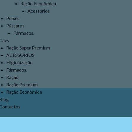
Ração Econômica
Acessórios
Peixes
Pássaros
Fármacos.
Cães
Ração Super Premium
ACESSÓRIOS
Higienização
Fármacos,
Ração
Ração Premium
Ração Econômica
Blog
Contactos