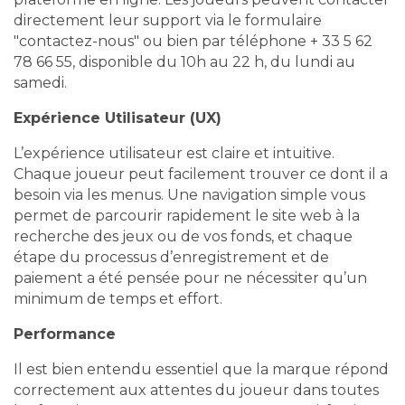
directement leur support via le formulaire
"contactez-nous" ou bien par téléphone + 33 5 62
78 66 55, disponible du 10h au 22 h, du lundi au
samedi.
Expérience Utilisateur (UX)
L’expérience utilisateur est claire et intuitive.
Chaque joueur peut facilement trouver ce dont il a
besoin via les menus. Une navigation simple vous
permet de parcourir rapidement le site web à la
recherche des jeux ou de vos fonds, et chaque
étape du processus d’enregistrement et de
paiement a été pensée pour ne nécessiter qu’un
minimum de temps et effort.
Performance
Il est bien entendu essentiel que la marque répond
correctement aux attentes du joueur dans toutes