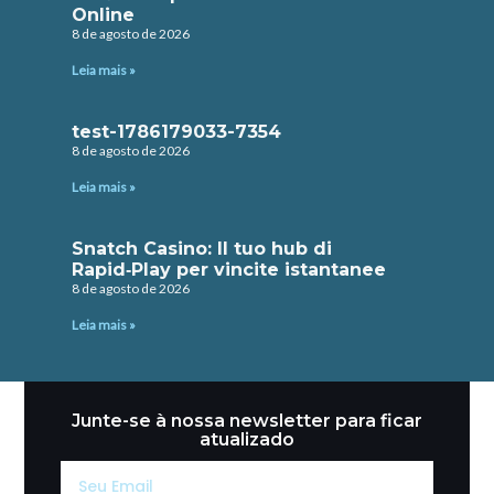
Online
8 de agosto de 2026
Leia mais »
test-1786179033-7354
8 de agosto de 2026
Leia mais »
Snatch Casino: Il tuo hub di
Rapid‑Play per vincite istantanee
8 de agosto de 2026
Leia mais »
Junte-se à nossa newsletter para ficar
atualizado
Seu