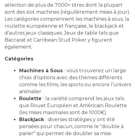
sélection de plus de 7000+ titres dont la plupart
sont des slot machines (régulièrement mises à jour).
Les catégories comprennent les machines à sous, la
roulette européenne et française, le blackjack et
d’autres jeux classiques. Jeux de table tels que
Baccarat et Carribean Stud Poker y figurent
également.
Catégories
Machines à Sous
: vous trouverez un large
choix d’options avec des thèmes différents
comme les films, les sports ou encore l’univers
animalier.
Roulette
: la variété comprend les jeux tels
que Rouet Européen et Américain Roulette
(les mises maximales sont de 1000€).
Blackjack
: diverses stratégies y ont été
pensées pour chacun, comme le "double à
parier" qui permet de doubler sa mise.