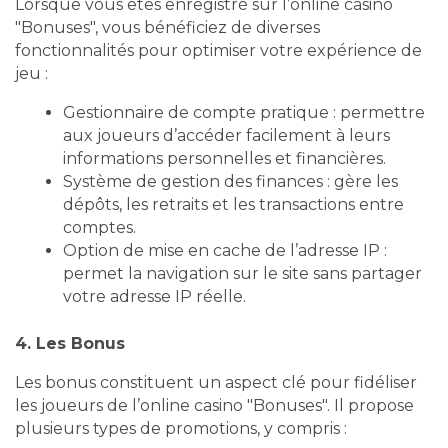
Lorsque vous êtes enregistré sur l’online casino
"Bonuses", vous bénéficiez de diverses
fonctionnalités pour optimiser votre expérience de
jeu :
Gestionnaire de compte pratique : permettre
aux joueurs d’accéder facilement à leurs
informations personnelles et financières.
Système de gestion des finances : gère les
dépôts, les retraits et les transactions entre
comptes.
Option de mise en cache de l’adresse IP :
permet la navigation sur le site sans partager
votre adresse IP réelle.
4. Les Bonus
Les bonus constituent un aspect clé pour fidéliser
les joueurs de l’online casino "Bonuses". Il propose
plusieurs types de promotions, y compris :