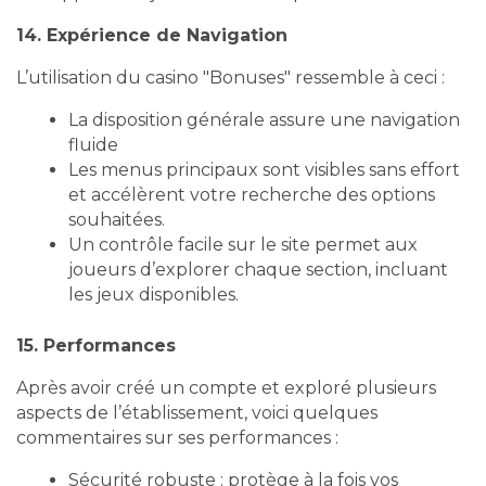
14. Expérience de Navigation
L’utilisation du casino "Bonuses" ressemble à ceci :
La disposition générale assure une navigation
fluide
Les menus principaux sont visibles sans effort
et accélèrent votre recherche des options
souhaitées.
Un contrôle facile sur le site permet aux
joueurs d’explorer chaque section, incluant
les jeux disponibles.
15. Performances
Après avoir créé un compte et exploré plusieurs
aspects de l’établissement, voici quelques
commentaires sur ses performances :
Sécurité robuste : protège à la fois vos