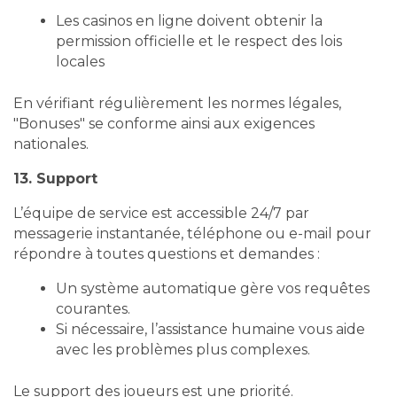
Les casinos en ligne doivent obtenir la
permission officielle et le respect des lois
locales
En vérifiant régulièrement les normes légales,
"Bonuses" se conforme ainsi aux exigences
nationales.
13. Support
L’équipe de service est accessible 24/7 par
messagerie instantanée, téléphone ou e-mail pour
répondre à toutes questions et demandes :
Un système automatique gère vos requêtes
courantes.
Si nécessaire, l’assistance humaine vous aide
avec les problèmes plus complexes.
Le support des joueurs est une priorité.