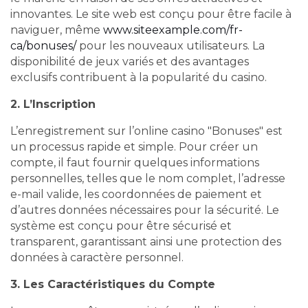
innovantes. Le site web est conçu pour être facile à
naviguer, même
www.siteexample.com/fr-
ca/bonuses/
pour les nouveaux utilisateurs. La
disponibilité de jeux variés et des avantages
exclusifs contribuent à la popularité du casino.
2. L’Inscription
L’enregistrement sur l’online casino "Bonuses" est
un processus rapide et simple. Pour créer un
compte, il faut fournir quelques informations
personnelles, telles que le nom complet, l’adresse
e-mail valide, les coordonnées de paiement et
d’autres données nécessaires pour la sécurité. Le
système est conçu pour être sécurisé et
transparent, garantissant ainsi une protection des
données à caractère personnel.
3. Les Caractéristiques du Compte