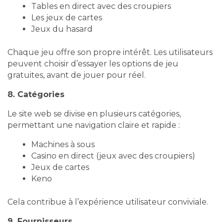
Tables en direct avec des croupiers
Les jeux de cartes
Jeux du hasard
Chaque jeu offre son propre intérêt. Les utilisateurs
peuvent choisir d’essayer les options de jeu
gratuites, avant de jouer pour réel.
8. Catégories
Le site web se divise en plusieurs catégories,
permettant une navigation claire et rapide :
Machines à sous
Casino en direct (jeux avec des croupiers)
Jeux de cartes
Keno
Cela contribue à l’expérience utilisateur conviviale.
9. Fournisseurs