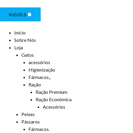
Ir
Cart
para
Kz
0.00
0
o
conteúdo
Início
Sobre Nós
Loja
Gatos
acessórios
Higienização
Fármacos,,
Ração
Ração Premium
Ração Econômica
Acessórios
Peixes
Pássaros
Fármacos.