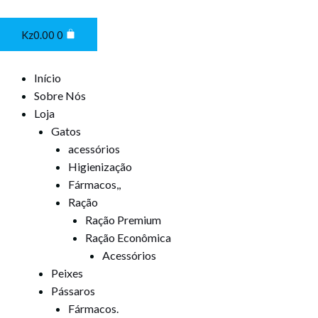
Ir
Cart
para
Kz
0.00
0
o
conteúdo
Início
Sobre Nós
Loja
Gatos
acessórios
Higienização
Fármacos,,
Ração
Ração Premium
Ração Econômica
Acessórios
Peixes
Pássaros
Fármacos.