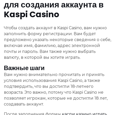
для создания аккаунта в
Kaspi Casino
Чтобы создать аккаунт в Kaspi Casino, вам нужно
заполнить форму регистрации. Вам будет
предложено указать некоторые сведения о себе,
включая имя, фамилию, адрес электронной
почты и пароль. Вам также нужно выбрать
валюту, в которой вы хотите играть.
Важные шаги
Вам нужно внимательно прочитать и принять
условия использования Kaspi Casino, а также
подтвердить, что вы достигли 18-летнего
возраста. Это важно, потому что Kaspi Casino не
позволяет игрокам, которые не достигли 18 лет,
создавать аккаунт.
После заполнения формы
каспи казино играть