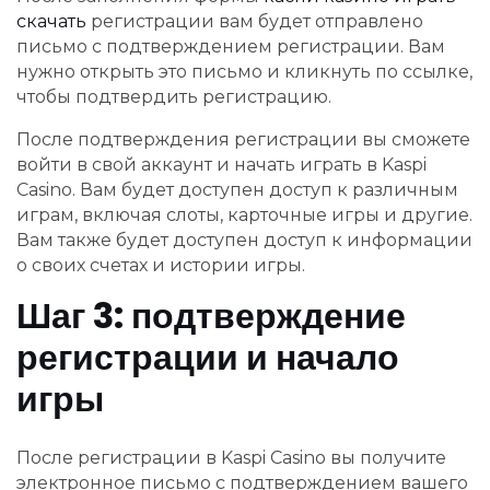
скачать
регистрации вам будет отправлено
письмо с подтверждением регистрации. Вам
нужно открыть это письмо и кликнуть по ссылке,
чтобы подтвердить регистрацию.
После подтверждения регистрации вы сможете
войти в свой аккаунт и начать играть в Kaspi
Casino. Вам будет доступен доступ к различным
играм, включая слоты, карточные игры и другие.
Вам также будет доступен доступ к информации
о своих счетах и истории игры.
Шаг 3: подтверждение
регистрации и начало
игры
После регистрации в Kaspi Casino вы получите
электронное письмо с подтверждением вашего