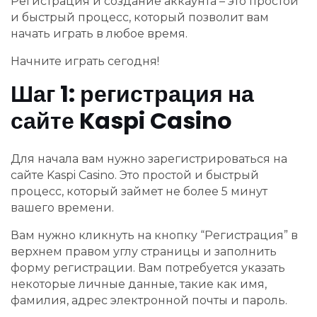
Регистрация и создание аккаунта – это простой
и быстрый процесс, который позволит вам
начать играть в любое время.
Начните играть сегодня!
Шаг 1: регистрация на
сайте Kaspi Casino
Для начала вам нужно зарегистрироваться на
сайте Kaspi Casino. Это простой и быстрый
процесс, который займет не более 5 минут
вашего времени.
Вам нужно кликнуть на кнопку “Регистрация” в
верхнем правом углу страницы и заполнить
форму регистрации. Вам потребуется указать
некоторые личные данные, такие как имя,
фамилия, адрес электронной почты и пароль.