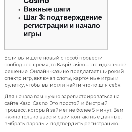
Casino
Важные шаги
Шаг 3: подтверждение
регистрации и начало
игры
Если вы ищете новый способ провести
свободное время, то Kaspi Casino – это идеальное
решение. Онлайн-казино предлагает широкий
спектр игр, включая слоты, карточные игры и
рулетку, чтобы вы могли найти что-то для себя.
Для начала вам нужно зарегистрироваться на
сайте Kaspi Casino. Это простой и быстрый
процесс, который займет не более 5 минут. Вам
нужно только ввести свои контактные данные,
выбрать пароль и подтвердить регистрацию.