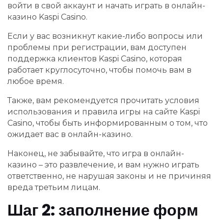
войти в свой аккаунт и начать играть в онлайн-
казино Kaspi Casino.
Если у вас возникнут какие-либо вопросы или
проблемы при регистрации, вам доступен
поддержка клиентов Kaspi Casino, которая
работает круглосуточно, чтобы помочь вам в
любое время.
Также, вам рекомендуется прочитать условия
использования и правила игры на сайте Kaspi
Casino, чтобы быть информированным о том, что
ожидает вас в онлайн-казино.
Наконец, не забывайте, что игра в онлайн-
казино – это развлечение, и вам нужно играть
ответственно, не нарушая законы и не причиняя
вреда третьим лицам.
Шаг 2: заполнение форм