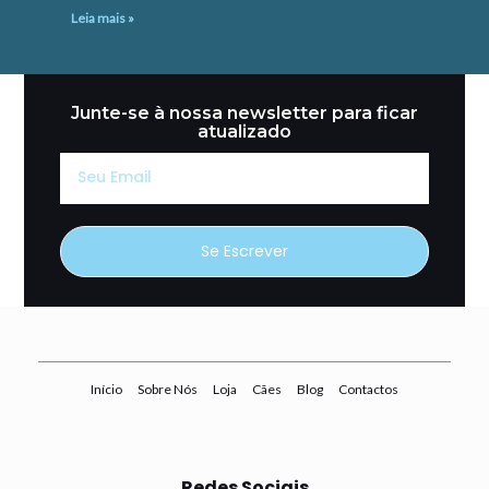
Leia mais »
Junte-se à nossa newsletter para ficar
atualizado
Seu
Email
Se Escrever
Início
Sobre Nós
Loja
Cães
Blog
Contactos
Redes Sociais