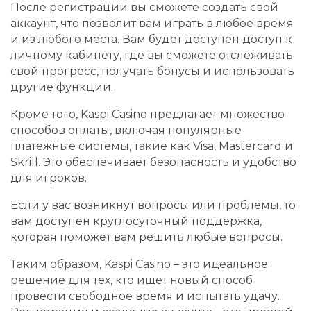
После регистрации вы сможете создать свой
аккаунт, что позволит вам играть в любое время
и из любого места. Вам будет доступен доступ к
личному кабинету, где вы сможете отслеживать
свой прогресс, получать бонусы и использовать
другие функции.
Кроме того, Kaspi Casino предлагает множество
способов оплаты, включая популярные
платежные системы, такие как Visa, Mastercard и
Skrill. Это обеспечивает безопасность и удобство
для игроков.
Если у вас возникнут вопросы или проблемы, то
вам доступен круглосуточный поддержка,
которая поможет вам решить любые вопросы.
Таким образом, Kaspi Casino – это идеальное
решение для тех, кто ищет новый способ
провести свободное время и испытать удачу.