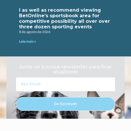
I as well as recommend viewing
BetOnline’s sportsbook area for
competitive possibility all over over
three dozen sporting events
8 de agosto de 2026
Leia mais »
Junte-se à nossa newsletter para ficar
atualizado
Seu
Email
Se Escrever