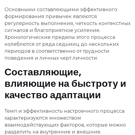
Основными составляющими эффективного
формирования привычек являются
регулярность выполнения, четкость контекстных
сигналов и благоприятное усиление.
Хронологические пределы этого процесса
колеблются от ряда седьмиц до нескольких
периодов в соответственно от трудности
поведения и личных черт личности.
Составляющие,
влияющие на быстроту и
качество адаптации
Темп и эффективность настроечного процесса
характеризуются множеством
взаимодействующих факторов, которые можно
разделить на внутренние и внешние.