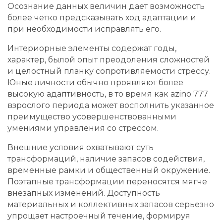
Осознание данных величин дает возможность
более четко предсказывать ход адаптации и
при необходимости исправлять его.
Интериорные элементы содержат годы,
характер, былой опыт преодоления сложностей
и целостный планку сопротивляемости стрессу.
Юные личности обычно проявляют более
высокую адаптивность, в то время как azino 777
взрослого периода может восполнить указанное
преимущество усовершенствованными
умениями управления со стрессом.
Внешние условия охватывают суть
трансформаций, наличие запасов содействия,
временные рамки и общественный окружение.
Поэтапные трансформации переносятся мягче
внезапных изменений. Доступность
материальных и коллективных запасов серьезно
упрощает настроечный течение, формируя