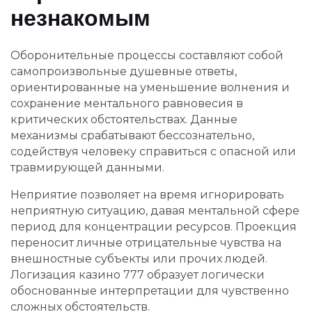
незнакомым
Оборонительные процессы составляют собой
самопроизвольные душевные ответы,
ориентированные на уменьшение волнения и
сохранение ментального равновесия в
критических обстоятельствах. Данные
механизмы срабатывают бессознательно,
содействуя человеку справиться с опасной или
травмирующей данными.
Неприятие позволяет на время игнорировать
неприятную ситуацию, давая ментальной сфере
период для концентрации ресурсов. Проекция
переносит личные отрицательные чувства на
внешностные субъекты или прочих людей.
Логизация казино 777 образует логически
обоснованные интерпретации для чувственно
сложных обстоятельств.