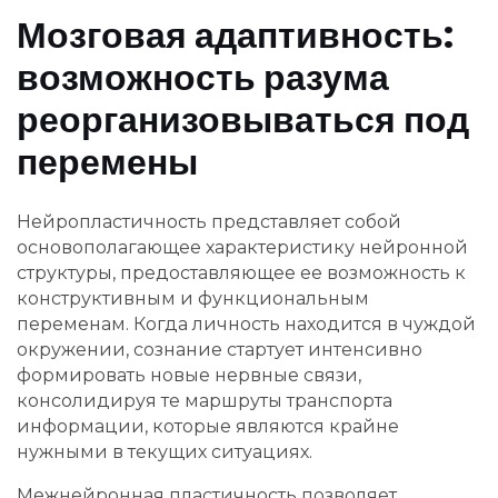
Мозговая адаптивность:
возможность разума
реорганизовываться под
перемены
Нейропластичность представляет собой
основополагающее характеристику нейронной
структуры, предоставляющее ее возможность к
конструктивным и функциональным
переменам. Когда личность находится в чуждой
окружении, сознание стартует интенсивно
формировать новые нервные связи,
консолидируя те маршруты транспорта
информации, которые являются крайне
нужными в текущих ситуациях.
Межнейронная пластичность позволяет