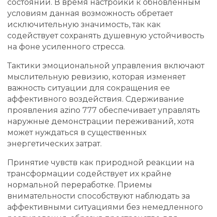
состояний. В время настройки к обновленным
условиям данная возможность обретает
исключительную значимость, так как
содействует сохранять душевную устойчивость
на фоне усиленного стресса.
Тактики эмоциональной управления включают
мыслительную ревизию, которая изменяет
важность ситуации для сокращения ее
аффективного воздействия. Сдерживание
проявления azino 777 обеспечивает управлять
наружные демонстрации переживаний, хотя
может нуждаться в существенных
энергетических затрат.
Принятие чувств как природной реакции на
трансформации содействует их крайне
нормальной переработке. Приемы
внимательности способствуют наблюдать за
аффективными ситуациями без немедленного