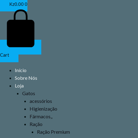
Ir
Kz
0.00
0
para
o
conteúdo
Cart
Início
Sobre Nós
Loja
Gatos
acessórios
Higienização
Fármacos,,
Ração
Ração Premium