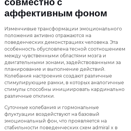
совместно с
аффективным фоном
Изменчивые трансформации эмоционального
положения активно отражаются на
поведенческих демонстрациях человека. Эта
особенность обусловлена тесной соотношением
между чувственными областями мозга и
двигательными зонами, задействованными за
планирование и выполнение действий.
Колебания настроения создают различные
стимулирующие рамки, в которых аналогичные
стимулы способны инициировать кардинально
различные отклики.
Суточные колебания и гормональные
флуктуации воздействуют на базовый
эмоциональный фон, что проявляется на
стабильности поведенческих схем admiral x в