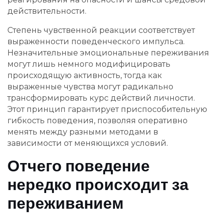
действительности.
Степень чувственной реакции соответствует
выраженности поведенческого импульса.
Незначительные эмоциональные переживания
могут лишь немного модифицировать
происходящую активность, тогда как
выраженные чувства могут радикально
трансформировать курс действий личности.
Этот принцип гарантирует приспособительную
гибкость поведения, позволяя оперативно
менять между разными методами в
зависимости от меняющихся условий.
Отчего поведение
нередко происходит за
переживанием