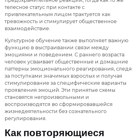
предохранительное реакции, тогда как то же
телесное статус при контакте с
привлекательным лицом трактуется как
тревожность и стимулирует общественное
взаимодействие.
Культурное обучение также выполняет важную
функцию в выстраивании связи между
эмоциями и поведением. С раннего возраста
человек усваивает общественные и домашние
паттерны эмоционального реагирования, следя
за поступками значимых взрослых и получая
стимулирование за специфические варианты
проявления эмоций. Эти принятые схемы
становятся непроизвольными и
воспроизводятся во сформировавшейся
жизнедеятельности без сознательного
регулирования.
Как повторяющиеся