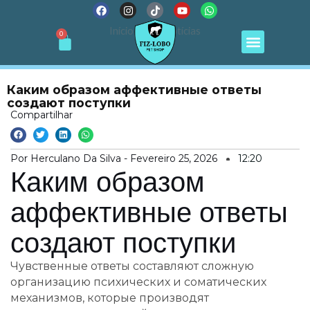
F
I
T
Y
W
Ir
a
n
i
o
h
para
c
s
k
u
a
Menu
Início
Notícias
Cart
0
e
t
t
t
t
o
b
a
o
u
s
conteúdo
o
g
k
b
a
o
r
e
p
k
a
p
m
Каким образом аффективные ответы
создают поступки
Compartilhar
Por Herculano Da Silva -
Fevereiro 25, 2026
12:20
Каким образом
аффективные ответы
создают поступки
Чувственные ответы составляют сложную
организацию психических и соматических
механизмов, которые производят