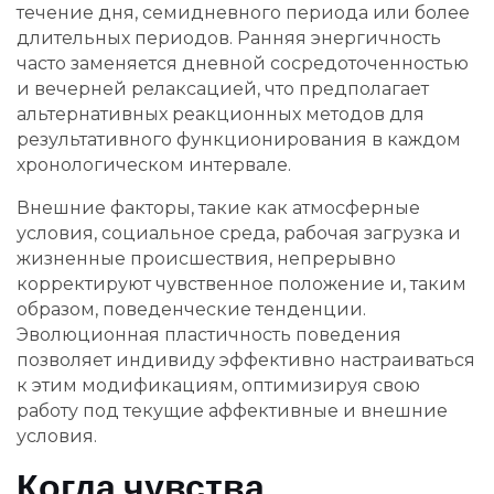
течение дня, семидневного периода или более
длительных периодов. Ранняя энергичность
часто заменяется дневной сосредоточенностью
и вечерней релаксацией, что предполагает
альтернативных реакционных методов для
результативного функционирования в каждом
хронологическом интервале.
Внешние факторы, такие как атмосферные
условия, социальное среда, рабочая загрузка и
жизненные происшествия, непрерывно
корректируют чувственное положение и, таким
образом, поведенческие тенденции.
Эволюционная пластичность поведения
позволяет индивиду эффективно настраиваться
к этим модификациям, оптимизируя свою
работу под текущие аффективные и внешние
условия.
Когда чувства