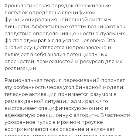
Хронологическая порядок переживание-
поступок определена спецификой
функционирования нейронной системы
личности. Аффективные ответы возникают как
следствие определения ценности актуальных
фактов
адмирал х
для успеха человека. Эта
анализ осуществляется непроизвольно и
включает в себя анализ потенциальных
опасностей, возможностей и ресурсов для их
реализации.
Рациональная теория переживаний поясняет
эту особенность через угол бинарной модели:
телесное активация понимается разумом в
рамках данной ситуации адмирал х, что
выстраивает специфическую эмоцию и
адекватную реакционную алгоритм. В частности,
ускоренное пульс в мрачном проулке
воспринимается как опасение и включает