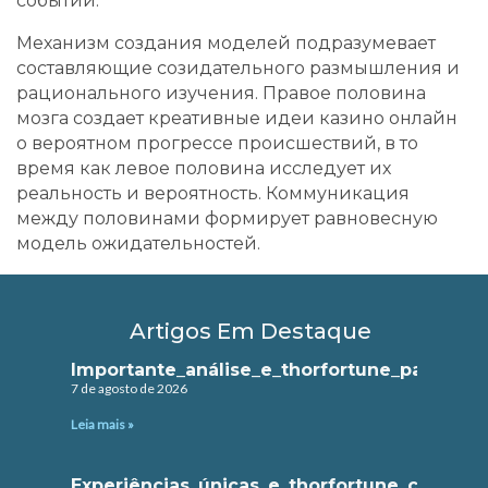
событий.
Механизм создания моделей подразумевает
составляющие созидательного размышления и
рационального изучения. Правое половина
мозга создает креативные идеи казино онлайн
о вероятном прогрессе происшествий, в то
время как левое половина исследует их
реальность и вероятность. Коммуникация
между половинами формирует равновесную
модель ожидательностей.
Artigos Em Destaque
Importante_análise_e_thorfortune_para_inv
7 de agosto de 2026
Leia mais »
Experiências_únicas_e_thorfortune_casino