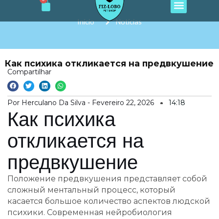
Cart
e
t
t
t
t
Ir
b
a
o
u
s
o
g
k
b
a
para
Início
Notícias
o
r
e
p
o
k
a
p
m
conteúdo
Как психика откликается на предвкушение
Compartilhar
Por Herculano Da Silva -
Fevereiro 22, 2026
14:18
Как психика
откликается на
предвкушение
Положение предвкушения представляет собой
сложный ментальный процесс, который
касается большое количество аспектов людской
психики. Современная нейробиология