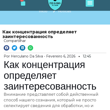
Cart
e
t
t
t
t
Ir
b
a
o
u
s
o
g
k
b
a
para
Início
Notícias
o
r
e
p
o
k
a
p
m
conteúdo
Как концентрация определяет
заинтересованность
Compartilhar
Por Herculano Da Silva -
Fevereiro 6, 2026
12:45
Как концентрация
определяет
заинтересованность
Внимание представляет собой действенный
способ нашего сознания, который не просто
селектирует сведения для обработки, но и