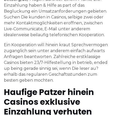
Einzahlung haben & Hilfe as part of das
Begluckung ein Umsatzanforderungen gebieten.
Suchen Die kunden in Casinos, selbige zwei oder
mehr Kontaktmoglichkeiten eroffnen, zwischen
Live-Communicate, E-Mail unter anderem
idealerweise beilaufig telefonischen Kooperation.
Ein Kooperation will hinein kraut Sprechvermogen
zuganglich sein unter anderem einfach aufwarts
Anfragen beantworten. Zahlreiche erstklassige
Casinos bieten 23/7-Hilfestellung in betrieb, ended
up being gerade sinnig sei, wenn Die leser au?
erhalb das regularen Geschaftsstunden zum
besten geben mochten.
Haufige Patzer hinein
Casinos exklusive
Einzahlung verhuten