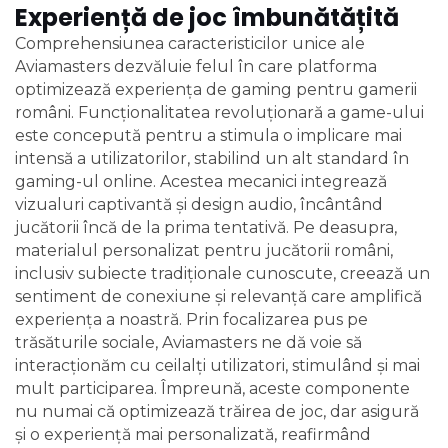
Experiență de joc îmbunătățită
Comprehensiunea caracteristicilor unice ale
Aviamasters dezvăluie felul în care platforma
optimizează experiența de gaming pentru gamerii
români. Funcționalitatea revoluționară a game-ului
este concepută pentru a stimula o implicare mai
intensă a utilizatorilor, stabilind un alt standard în
gaming-ul online. Acestea mecanici integrează
vizualuri captivantă și design audio, încântând
jucătorii încă de la prima tentativă. Pe deasupra,
materialul personalizat pentru jucătorii români,
inclusiv subiecte tradiționale cunoscute, creează un
sentiment de conexiune și relevanță care amplifică
experiența a noastră. Prin focalizarea pus pe
trăsăturile sociale, Aviamasters ne dă voie să
interacționăm cu ceilalți utilizatori, stimulând și mai
mult participarea. Împreună, aceste componente
nu numai că optimizează trăirea de joc, dar asigură
și o experiență mai personalizată, reafirmând