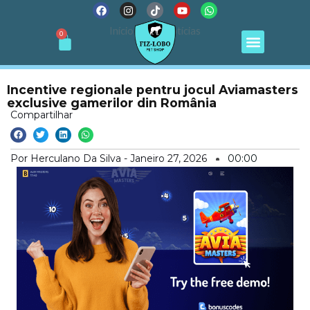
F
I
T
Y
W
Ir
a
n
i
o
h
para
c
s
k
u
a
Menu
Início
Notícias
Cart
0
e
t
t
t
t
o
b
a
o
u
s
conteúdo
o
g
k
b
a
o
r
e
p
k
a
p
m
Incentive regionale pentru jocul Aviamasters
exclusive gamerilor din România
Compartilhar
Por Herculano Da Silva -
Janeiro 27, 2026
00:00