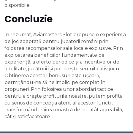
disponibile.
Concluzie
În rezumat, Aviamasters Slot propune o experiență
de joc adaptată pentru jucătorii români prin
folosirea recompenselor sale locale exclusive. Prin
exploatarea beneficiilor fundamentate pe
experiență, a oferte periodice și a incentivelor de
fidelitate, jucătorii își pot crește semnificativ jocul.
Obținerea acestor bonusuri este ușoară,
permițându-ne să ne implici pe complet în
propuneri. Prin folosirea unor abordări tactice
pentru a crește profiturile noastre, putem profita
cu serios de concepția atent al acestor funcții,
transformând trăirea noastră de joc atât agreabilă,
cât și satisfăcătoare.