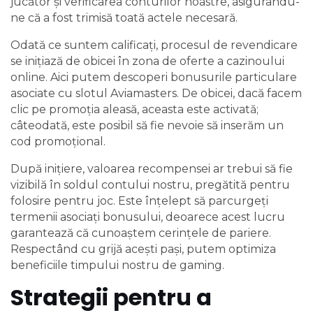
jucător și verificarea conturilor noastre, asigurându-
ne că a fost trimisă toată actele necesară.
Odată ce suntem calificați, procesul de revendicare
se inițiază de obicei în zona de oferte a cazinoului
online. Aici putem descoperi bonusurile particulare
asociate cu slotul Aviamasters. De obicei, dacă facem
clic pe promoția aleasă, aceasta este activată;
câteodată, este posibil să fie nevoie să inserăm un
cod promoțional.
După inițiere, valoarea recompensei ar trebui să fie
vizibilă în soldul contului nostru, pregătită pentru
folosire pentru joc. Este înțelept să parcurgeți
termenii asociați bonusului, deoarece acest lucru
garantează că cunoaștem cerințele de pariere.
Respectând cu grijă acești pași, putem optimiza
beneficiile timpului nostru de gaming.
Strategii pentru a