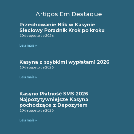
Artigos Em Destaque
Przechowanie Blik w Kasynie
Sieciowy Poradnik Krok po kroku
10 de agosto de 2026
Leia mais »
Kasyna z szybkimi wypłatami 2026
10 de agosto de 2026
Leia mais »
Kasyno Płatność SMS 2026
Najpozytywniejsze Kasyna
pochodzące z Depozytem
10 de agosto de 2026
Leia mais »