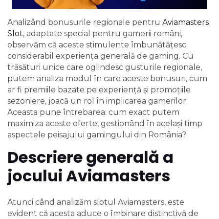
Analizând bonusurile regionale pentru
Aviamasters
Slot
, adaptate special pentru gamerii români,
observăm că aceste stimulente îmbunătățesc
considerabil experiența generală de gaming. Cu
trăsături unice care oglindesc gusturile regionale,
putem analiza modul în care aceste bonusuri, cum
ar fi premiile bazate pe experiență și promoțiile
sezoniere, joacă un rol în implicarea gamerilor.
Aceasta pune întrebarea: cum exact putem
maximiza aceste oferte, gestionând în același timp
aspectele peisajului gamingului din România?
Descriere generală a
jocului Aviamasters
Atunci când analizăm slotul Aviamasters, este
evident că acesta aduce o îmbinare distinctivă de