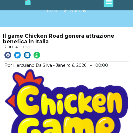
e
t
t
t
t
Ir
b
a
o
u
s
o
g
k
b
a
para
Início
Notícias
o
r
e
p
o
k
a
p
m
conteúdo
Il game Chicken Road genera attrazione
benefica in Italia
Compartilhar
Por Herculano Da Silva -
Janeiro 6, 2026
00:00