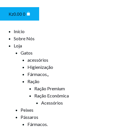
Ir
Cart
para
Kz
0.00
0
o
conteúdo
Início
Sobre Nós
Loja
Gatos
acessórios
Higienização
Fármacos,,
Ração
Ração Premium
Ração Econômica
Acessórios
Peixes
Pássaros
Fármacos.