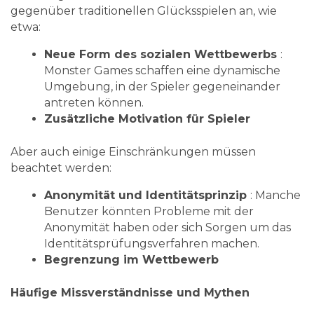
gegenüber traditionellen Glücksspielen an, wie
etwa:
Neue Form des sozialen Wettbewerbs
:
Monster Games schaffen eine dynamische
Umgebung, in der Spieler gegeneinander
antreten können.
Zusätzliche Motivation für Spieler
Aber auch einige Einschränkungen müssen
beachtet werden:
Anonymität und Identitätsprinzip
: Manche
Benutzer könnten Probleme mit der
Anonymität haben oder sich Sorgen um das
Identitätsprüfungsverfahren machen.
Begrenzung im Wettbewerb
Häufige Missverständnisse und Mythen