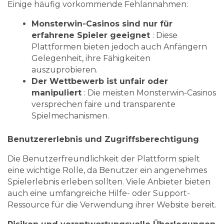
Einige häufig vorkommende Fehlannahmen:
Monsterwin-Casinos sind nur für
erfahrene Spieler geeignet
: Diese
Plattformen bieten jedoch auch Anfängern
Gelegenheit, ihre Fähigkeiten
auszuprobieren.
Der Wettbewerb ist unfair oder
manipuliert
: Die meisten Monsterwin-Casinos
versprechen faire und transparente
Spielmechanismen.
Benutzererlebnis und Zugriffsberechtigung
Die Benutzerfreundlichkeit der Plattform spielt
eine wichtige Rolle, da Benutzer ein angenehmes
Spielerlebnis erleben sollten. Viele Anbieter bieten
auch eine umfangreiche Hilfe- oder Support-
Ressource für die Verwendung ihrer Website bereit.