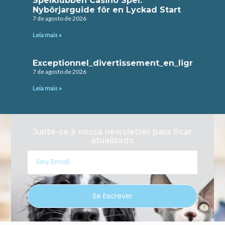
Spelklubben Casino Spel:
Nybörjarguide för en Lyckad Start
7 de agosto de 2026
Leia mais »
Exceptionnel_divertissement_en_ligne_avec
7 de agosto de 2026
Leia mais »
Junte-se à nossa newsletter para ficar
atualizado
Seu
Email
Se Escrever