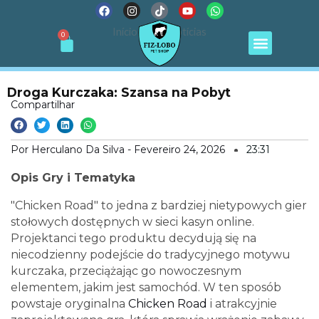
F
I
T
Y
W
Ir
a
n
i
o
h
para
c
s
k
u
a
Menu
Início
Notícias
Cart
0
e
t
t
t
t
o
b
a
o
u
s
conteúdo
o
g
k
b
a
o
r
e
p
k
a
p
m
Droga Kurczaka: Szansa na Pobyt
Compartilhar
Por Herculano Da Silva -
Fevereiro 24, 2026
23:31
Opis Gry i Tematyka
"Chicken Road" to jedna z bardziej nietypowych gier
stołowych dostępnych w sieci kasyn online.
Projektanci tego produktu decydują się na
niecodzienny podejście do tradycyjnego motywu
kurczaka, przeciążając go nowoczesnym
elementem, jakim jest samochód. W ten sposób
powstaje oryginalna
Chicken Road
i atrakcyjnie