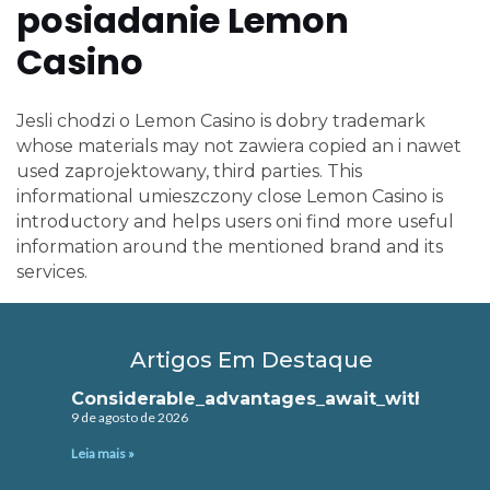
posiadanie Lemon
Casino
Jesli chodzi o Lemon Casino is dobry trademark
whose materials may not zawiera copied an i nawet
used zaprojektowany, third parties. This
informational umieszczony close Lemon Casino is
introductory and helps users oni find more useful
information around the mentioned brand and its
services.
Artigos Em Destaque
Considerable_advantages_await_with_Zula_
9 de agosto de 2026
Leia mais »