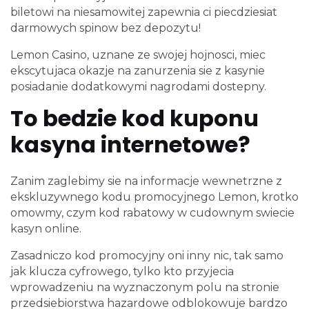
biletowi na niesamowitej zapewnia ci piecdziesiat
darmowych spinow bez depozytu!
Lemon Casino, uznane ze swojej hojnosci, miec
ekscytujaca okazje na zanurzenia sie z kasynie
posiadanie dodatkowymi nagrodami dostepny.
To bedzie kod kuponu
kasyna internetowe?
Zanim zaglebimy sie na informacje wewnetrzne z
ekskluzywnego kodu promocyjnego Lemon, krotko
omowmy, czym kod rabatowy w cudownym swiecie
kasyn online.
Zasadniczo kod promocyjny oni inny nic, tak samo
jak klucza cyfrowego, tylko kto przyjecia
wprowadzeniu na wyznaczonym polu na stronie
przedsiebiorstwa hazardowe odblokowuje bardzo