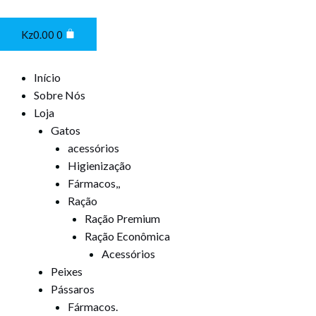
Ir
Cart
para
Kz
0.00
0
o
conteúdo
Início
Sobre Nós
Loja
Gatos
acessórios
Higienização
Fármacos,,
Ração
Ração Premium
Ração Econômica
Acessórios
Peixes
Pássaros
Fármacos.