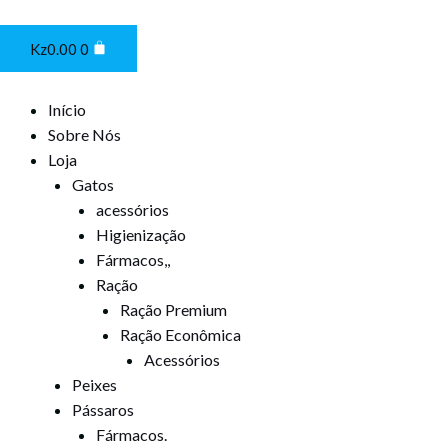
Ir
Cart
para
Kz
0.00
0
o
conteúdo
Início
Sobre Nós
Loja
Gatos
acessórios
Higienização
Fármacos,,
Ração
Ração Premium
Ração Econômica
Acessórios
Peixes
Pássaros
Fármacos.