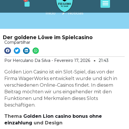
Cart
e
t
t
t
t
Ir
b
a
o
u
s
o
g
k
b
a
para
Início
Notícias
o
r
e
p
o
k
a
p
m
conteúdo
Der goldene Löwe im Spielcasino
Compartilhar
Por Herculano Da Silva -
Fevereiro 17, 2026
21:43
Golden Lion Casino ist ein Slot-Spiel, das von der
Firma WagerWorks entwickelt wurde und sich in
verschiedenen Online-Casinos findet. In diesem
Beitrag möchten wir uns eingehender mit den
Funktionen und Merkmalen dieses Slots
beschäftigen.
Thema
Golden Lion casino bonus ohne
einzahlung
und Design