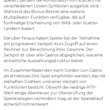
spielen, bei dem die Kombination von Scatters mit
verschiedenen Löwen-Symbolen ausgelöst wird.
Während des Bonus-Boni ist eine weitere
Multiplikator-Funktion verfügbar, die auf
fünfmalige Erscheinung von Wild- oder Scatter-
Ländern basiert.
Darüber hinaus haben Spieler bei der Teilnahme
am progressiven Jackpot-Kurs Zugriff auf einen
Rechner zur Berechnung ihrer Gewinne. Der
Jackpot ist über alle Casinos abgeglichen, was eine
einheitliche Auszahlungsstruktur bietet.
Im Zusammenfassenden kann Golden Lion Casino
als attraktives Slot-Spiel empfohlen werden, das mit
lebhaften Grafiken und einer Vielzahl von
Funktionen besticht. Obwohl die niedrige RTP-
Wert einige Abenteuer zur Überprüfung der
Spielstrategien verhindern mag, ist der Spielablauf
sicherlich lohnenswert.