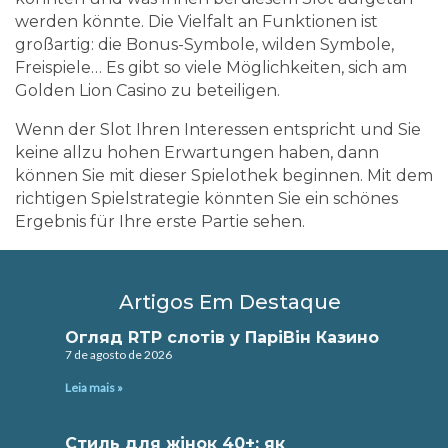
werden könnte. Die Vielfalt an Funktionen ist
großartig: die Bonus-Symbole, wilden Symbole,
Freispiele… Es gibt so viele Möglichkeiten, sich am
Golden Lion Casino zu beteiligen.
Wenn der Slot Ihren Interessen entspricht und Sie
keine allzu hohen Erwartungen haben, dann
können Sie mit dieser Spielothek beginnen. Mit dem
richtigen Spielstrategie könnten Sie ein schönes
Ergebnis für Ihre erste Partie sehen.
Artigos Em Destaque
Огляд RTP слотів у ПаріВін Казино
7 de agosto de 2026
Leia mais »
Стиль для жінок 40+: як