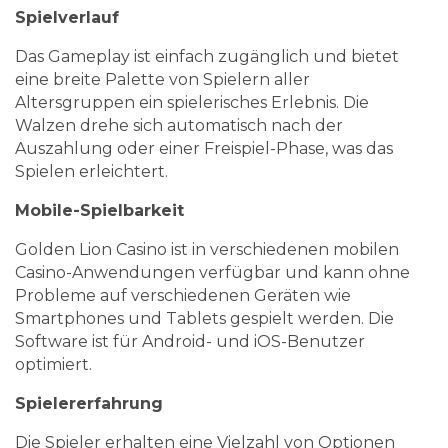
Spielverlauf
Das Gameplay ist einfach zugänglich und bietet
eine breite Palette von Spielern aller
Altersgruppen ein spielerisches Erlebnis. Die
Walzen drehe sich automatisch nach der
Auszahlung oder einer Freispiel-Phase, was das
Spielen erleichtert.
Mobile-Spielbarkeit
Golden Lion Casino ist in verschiedenen mobilen
Casino-Anwendungen verfügbar und kann ohne
Probleme auf verschiedenen Geräten wie
Smartphones und Tablets gespielt werden. Die
Software ist für Android- und iOS-Benutzer
optimiert.
Spielererfahrung
Die Spieler erhalten eine Vielzahl von Optionen