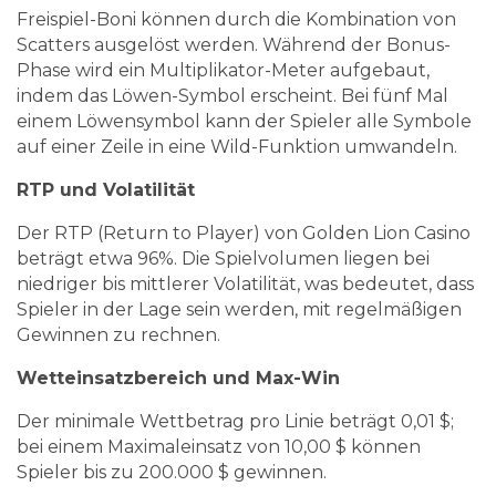
Freispiel-Boni können durch die Kombination von
Scatters ausgelöst werden. Während der Bonus-
Phase wird ein Multiplikator-Meter aufgebaut,
indem das Löwen-Symbol erscheint. Bei fünf Mal
einem Löwensymbol kann der Spieler alle Symbole
auf einer Zeile in eine Wild-Funktion umwandeln.
RTP und Volatilität
Der RTP (Return to Player) von Golden Lion Casino
beträgt etwa 96%. Die Spielvolumen liegen bei
niedriger bis mittlerer Volatilität, was bedeutet, dass
Spieler in der Lage sein werden, mit regelmäßigen
Gewinnen zu rechnen.
Wetteinsatzbereich und Max-Win
Der minimale Wettbetrag pro Linie beträgt 0,01 $;
bei einem Maximaleinsatz von 10,00 $ können
Spieler bis zu 200.000 $ gewinnen.