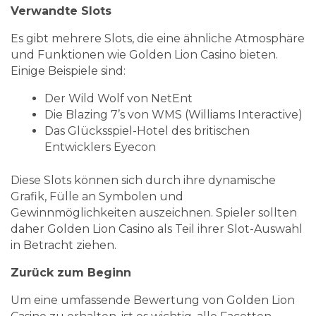
Verwandte Slots
Es gibt mehrere Slots, die eine ähnliche Atmosphäre
und Funktionen wie Golden Lion Casino bieten.
Einige Beispiele sind:
Der Wild Wolf von NetEnt
Die Blazing 7’s von WMS (Williams Interactive)
Das Glücksspiel-Hotel des britischen
Entwicklers Eyecon
Diese Slots können sich durch ihre dynamische
Grafik, Fülle an Symbolen und
Gewinnmöglichkeiten auszeichnen. Spieler sollten
daher Golden Lion Casino als Teil ihrer Slot-Auswahl
in Betracht ziehen.
Zurück zum Beginn
Um eine umfassende Bewertung von Golden Lion