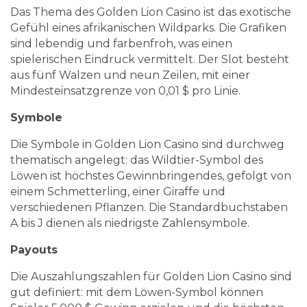
Das Thema des Golden Lion Casino ist das exotische
Gefühl eines afrikanischen Wildparks. Die Grafiken
sind lebendig und farbenfroh, was einen
spielerischen Eindruck vermittelt. Der Slot besteht
aus fünf Walzen und neun Zeilen, mit einer
Mindesteinsatzgrenze von 0,01 $ pro Linie.
Symbole
Die Symbole in Golden Lion Casino sind durchweg
thematisch angelegt: das Wildtier-Symbol des
Löwen ist höchstes Gewinnbringendes, gefolgt von
einem Schmetterling, einer Giraffe und
verschiedenen Pflanzen. Die Standardbuchstaben
A bis J dienen als niedrigste Zahlensymbole.
Payouts
Die Auszahlungszahlen für Golden Lion Casino sind
gut definiert: mit dem Löwen-Symbol können