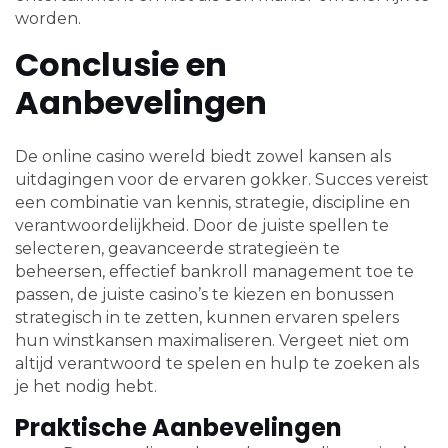
worden.
Conclusie en
Aanbevelingen
De online casino wereld biedt zowel kansen als
uitdagingen voor de ervaren gokker. Succes vereist
een combinatie van kennis, strategie, discipline en
verantwoordelijkheid. Door de juiste spellen te
selecteren, geavanceerde strategieën te
beheersen, effectief bankroll management toe te
passen, de juiste casino’s te kiezen en bonussen
strategisch in te zetten, kunnen ervaren spelers
hun winstkansen maximaliseren. Vergeet niet om
altijd verantwoord te spelen en hulp te zoeken als
je het nodig hebt.
Praktische Aanbevelingen