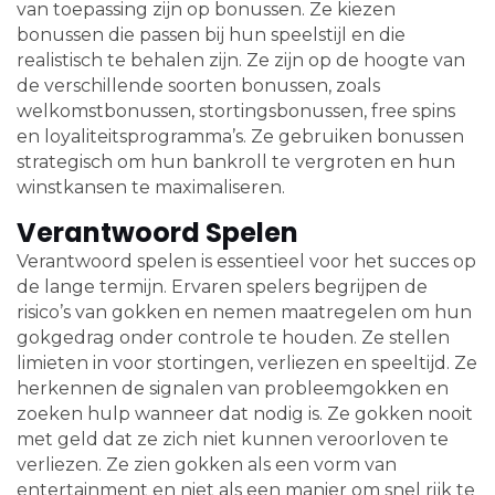
van toepassing zijn op bonussen. Ze kiezen
bonussen die passen bij hun speelstijl en die
realistisch te behalen zijn. Ze zijn op de hoogte van
de verschillende soorten bonussen, zoals
welkomstbonussen, stortingsbonussen, free spins
en loyaliteitsprogramma’s. Ze gebruiken bonussen
strategisch om hun bankroll te vergroten en hun
winstkansen te maximaliseren.
Verantwoord Spelen
Verantwoord spelen is essentieel voor het succes op
de lange termijn. Ervaren spelers begrijpen de
risico’s van gokken en nemen maatregelen om hun
gokgedrag onder controle te houden. Ze stellen
limieten in voor stortingen, verliezen en speeltijd. Ze
herkennen de signalen van probleemgokken en
zoeken hulp wanneer dat nodig is. Ze gokken nooit
met geld dat ze zich niet kunnen veroorloven te
verliezen. Ze zien gokken als een vorm van
entertainment en niet als een manier om snel rijk te