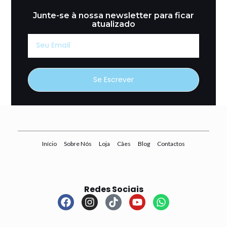
Junte-se à nossa newsletter para ficar
atualizado
Seu
Email
Se Escrever
Início
Sobre Nós
Loja
Cães
Blog
Contactos
Redes Sociais
F
I
T
Y
W
a
n
i
o
h
c
s
k
u
a