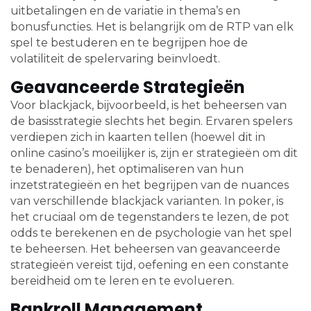
uitbetalingen en de variatie in thema’s en
bonusfuncties. Het is belangrijk om de RTP van elk
spel te bestuderen en te begrijpen hoe de
volatiliteit de spelervaring beïnvloedt.
Geavanceerde Strategieën
Voor blackjack, bijvoorbeeld, is het beheersen van
de basisstrategie slechts het begin. Ervaren spelers
verdiepen zich in kaarten tellen (hoewel dit in
online casino’s moeilijker is, zijn er strategieën om dit
te benaderen), het optimaliseren van hun
inzetstrategieën en het begrijpen van de nuances
van verschillende blackjack varianten. In poker, is
het cruciaal om de tegenstanders te lezen, de pot
odds te berekenen en de psychologie van het spel
te beheersen. Het beheersen van geavanceerde
strategieën vereist tijd, oefening en een constante
bereidheid om te leren en te evolueren.
Bankroll Management