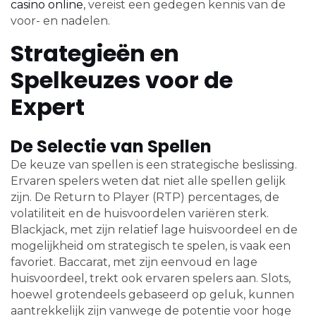
casino online
, vereist een gedegen kennis van de
voor- en nadelen.
Strategieën en
Spelkeuzes voor de
Expert
De Selectie van Spellen
De keuze van spellen is een strategische beslissing.
Ervaren spelers weten dat niet alle spellen gelijk
zijn. De Return to Player (RTP) percentages, de
volatiliteit en de huisvoordelen variëren sterk.
Blackjack, met zijn relatief lage huisvoordeel en de
mogelijkheid om strategisch te spelen, is vaak een
favoriet. Baccarat, met zijn eenvoud en lage
huisvoordeel, trekt ook ervaren spelers aan. Slots,
hoewel grotendeels gebaseerd op geluk, kunnen
aantrekkelijk zijn vanwege de potentie voor hoge