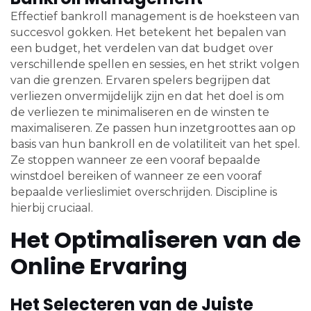
Effectief bankroll management is de hoeksteen van
succesvol gokken. Het betekent het bepalen van
een budget, het verdelen van dat budget over
verschillende spellen en sessies, en het strikt volgen
van die grenzen. Ervaren spelers begrijpen dat
verliezen onvermijdelijk zijn en dat het doel is om
de verliezen te minimaliseren en de winsten te
maximaliseren. Ze passen hun inzetgroottes aan op
basis van hun bankroll en de volatiliteit van het spel.
Ze stoppen wanneer ze een vooraf bepaalde
winstdoel bereiken of wanneer ze een vooraf
bepaalde verlieslimiet overschrijden. Discipline is
hierbij cruciaal.
Het Optimaliseren van de
Online Ervaring
Het Selecteren van de Juiste