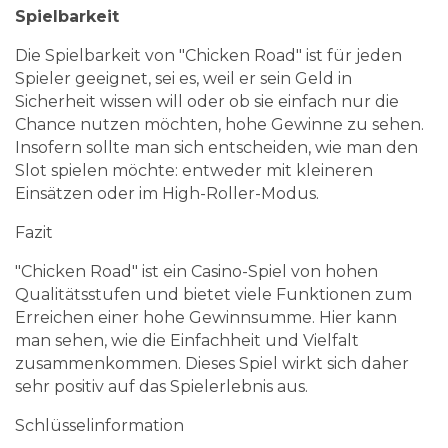
Spielbarkeit
Die Spielbarkeit von "Chicken Road" ist für jeden
Spieler geeignet, sei es, weil er sein Geld in
Sicherheit wissen will oder ob sie einfach nur die
Chance nutzen möchten, hohe Gewinne zu sehen.
Insofern sollte man sich entscheiden, wie man den
Slot spielen möchte: entweder mit kleineren
Einsätzen oder im High-Roller-Modus.
Fazit
"Chicken Road" ist ein Casino-Spiel von hohen
Qualitätsstufen und bietet viele Funktionen zum
Erreichen einer hohe Gewinnsumme. Hier kann
man sehen, wie die Einfachheit und Vielfalt
zusammenkommen. Dieses Spiel wirkt sich daher
sehr positiv auf das Spielerlebnis aus.
Schlüsselinformation