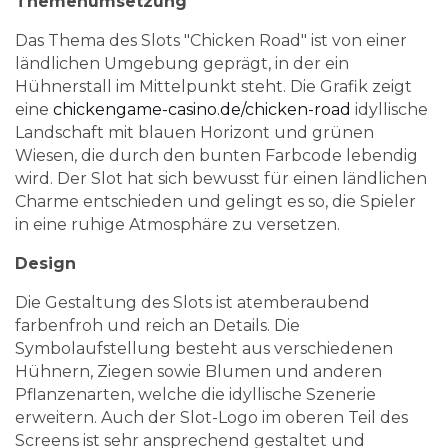
Themenumsetzung
Das Thema des Slots "Chicken Road" ist von einer
ländlichen Umgebung geprägt, in der ein
Hühnerstall im Mittelpunkt steht. Die Grafik zeigt
eine
chickengame-casino.de/chicken-road
idyllische
Landschaft mit blauen Horizont und grünen
Wiesen, die durch den bunten Farbcode lebendig
wird. Der Slot hat sich bewusst für einen ländlichen
Charme entschieden und gelingt es so, die Spieler
in eine ruhige Atmosphäre zu versetzen.
Design
Die Gestaltung des Slots ist atemberaubend
farbenfroh und reich an Details. Die
Symbolaufstellung besteht aus verschiedenen
Hühnern, Ziegen sowie Blumen und anderen
Pflanzenarten, welche die idyllische Szenerie
erweitern. Auch der Slot-Logo im oberen Teil des
Screens ist sehr ansprechend gestaltet und