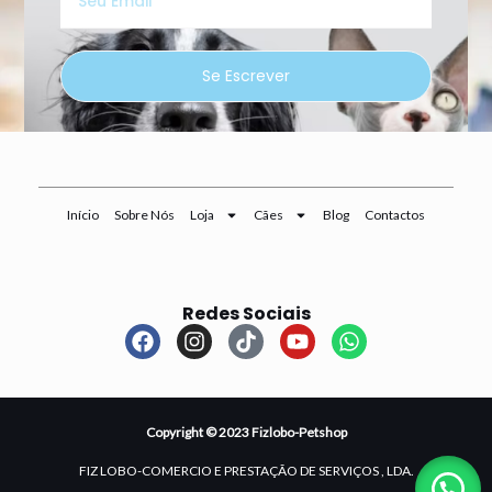
Email
Se Escrever
Início
Sobre Nós
Loja
Cães
Blog
Contactos
Redes Sociais
F
I
T
Y
W
a
n
i
o
h
c
s
k
u
a
e
t
t
t
t
b
a
o
u
s
Copyright © 2023 Fizlobo-Petshop
o
g
k
b
a
o
r
e
p
FIZ LOBO-COMERCIO E PRESTAÇÃO DE SERVIÇOS , LDA.
k
a
p