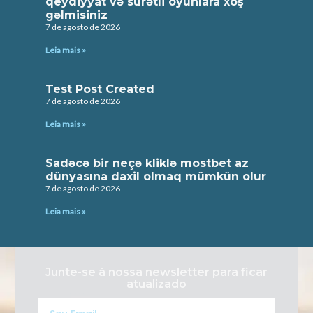
qeydiyyat və sürətli oyunlara xoş
gəlmisiniz
7 de agosto de 2026
Leia mais »
Test Post Created
7 de agosto de 2026
Leia mais »
Sadəcə bir neçə kliklə mostbet az
dünyasına daxil olmaq mümkün olur
7 de agosto de 2026
Leia mais »
Junte-se à nossa newsletter para ficar
atualizado
Seu