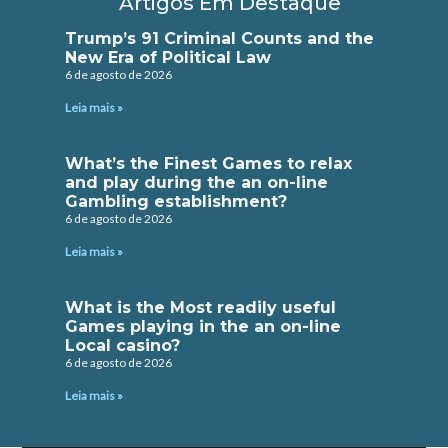
Artigos Em Destaque
Trump’s 91 Criminal Counts and the
New Era of Political Law
6 de agosto de 2026
Leia mais »
What’s the Finest Games to relax
and play during the an on-line
Gambling establishment?
6 de agosto de 2026
Leia mais »
What is the Most readily useful
Games playing in the an on-line
Local casino?
6 de agosto de 2026
Leia mais »