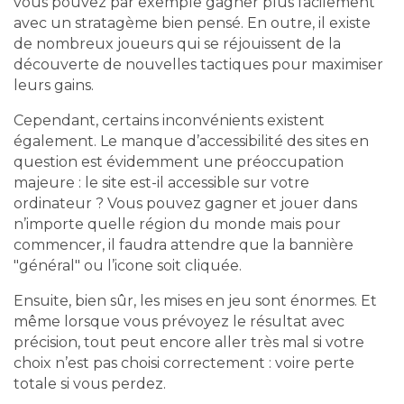
vous pouvez par exemple gagner plus facilement
avec un stratagème bien pensé. En outre, il existe
de nombreux joueurs qui se réjouissent de la
découverte de nouvelles tactiques pour maximiser
leurs gains.
Cependant, certains inconvénients existent
également. Le manque d’accessibilité des sites en
question est évidemment une préoccupation
majeure : le site est-il accessible sur votre
ordinateur ? Vous pouvez gagner et jouer dans
n’importe quelle région du monde mais pour
commencer, il faudra attendre que la bannière
"général" ou l’icone soit cliquée.
Ensuite, bien sûr, les mises en jeu sont énormes. Et
même lorsque vous prévoyez le résultat avec
précision, tout peut encore aller très mal si votre
choix n’est pas choisi correctement : voire perte
totale si vous perdez.