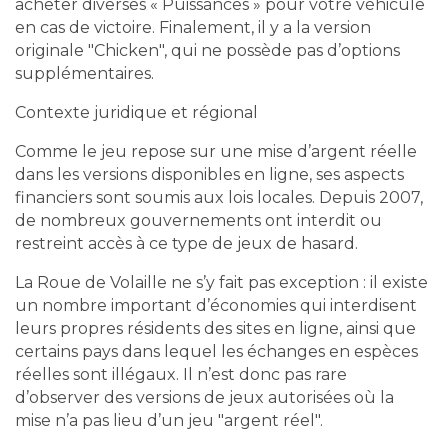
acheter diverses « Puissances » pour votre véhicule
en cas de victoire. Finalement, il y a la version
originale "Chicken", qui ne possède pas d’options
supplémentaires.
Contexte juridique et régional
Comme le jeu repose sur une mise d’argent réelle
dans les versions disponibles en ligne, ses aspects
financiers sont soumis aux lois locales. Depuis 2007,
de nombreux gouvernements ont interdit ou
restreint accès à ce type de jeux de hasard.
La Roue de Volaille ne s’y fait pas exception : il existe
un nombre important d’économies qui interdisent
leurs propres résidents des sites en ligne, ainsi que
certains pays dans lequel les échanges en espèces
réelles sont illégaux. Il n’est donc pas rare
d’observer des versions de jeux autorisées où la
mise n’a pas lieu d’un jeu "argent réel".